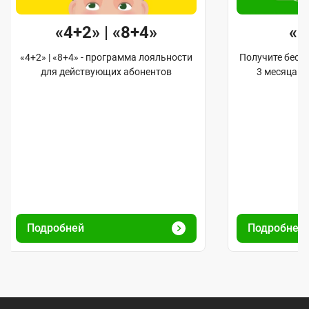
«4+2» | «8+4»
«
«4+2» | «8+4» - программа лояльности
Получите бес
для действующих абонентов
3 месяца 
Подробней
Подробней