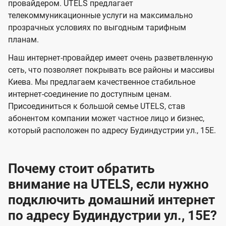
и
и
провайдером. UTELS предлагает
s
телекоммуникационные услуги на максимально
д
д
прозрачных условиях по выгодным тарифным
е
е
планам.
н
н
Наш интернет-провайдер имеет очень разветвленную
и
и
сеть, что позволяет покрывать все районы и массивы
я
я
Киева. Мы предлагаем качественное стабильное
интернет-соединение по доступным ценам.
Присоединиться к большой семье UTELS, став
абонентом компании может частное лицо и бизнес,
который расположен по адресу Будиндустрии ул., 15Е.
Почему стоит обратить
внимание на UTELS, если нужно
подключить домашний интернет
по адресу Будиндустрии ул., 15Е?