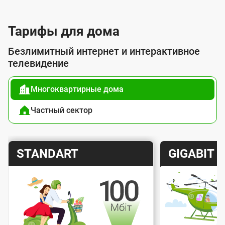
л
у
Тарифы для дома
г
Безлимитный интернет и интерактивное
о
телевидение
й
Многоквартирные дома
п
о
Частный сектор
д
к
Т
Т
STANDART
GIGABIT
л
а
а
ю
р
р
ч
и
и
е
Скорость интернета
Скорос
ф
ф
н