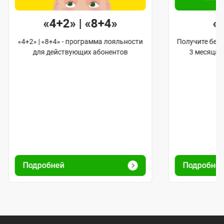
«4+2» | «8+4»
«
«4+2» | «8+4» - программа лояльности
Получите бес
для действующих абонентов
3 месяца и
Подробней
Подробней