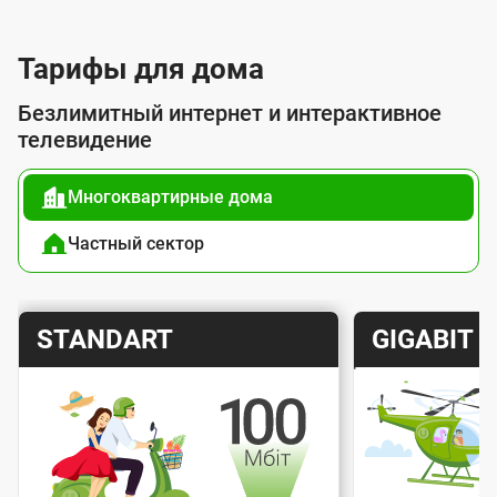
л
у
Тарифы для дома
г
Безлимитный интернет и интерактивное
о
телевидение
й
Многоквартирные дома
п
о
Частный сектор
д
к
Т
Т
STANDART
GIGABIT
л
а
а
ю
р
р
ч
и
и
е
Скорость интернета
Скорос
ф
ф
н