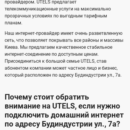
и
и
провайдером. UTELS предлагает
s
телекоммуникационные услуги на максимально
д
д
прозрачных условиях по выгодным тарифным
е
е
планам.
н
н
Наш интернет-провайдер имеет очень разветвленную
и
и
сеть, что позволяет покрывать все районы и массивы
я
я
Киева. Мы предлагаем качественное стабильное
интернет-соединение по доступным ценам.
Присоединиться к большой семье UTELS, став
абонентом компании может частное лицо и бизнес,
который расположен по адресу Будиндустрии ул., 7а.
Почему стоит обратить
внимание на UTELS, если нужно
подключить домашний интернет
по адресу Будиндустрии ул., 7а?