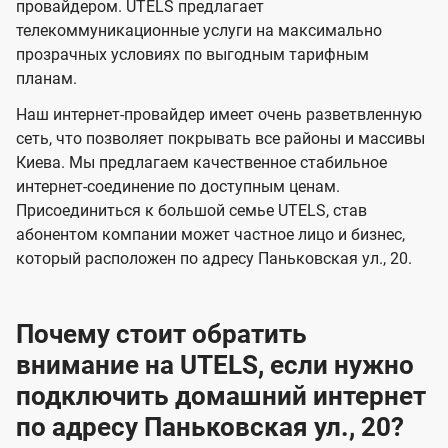
и
и
провайдером. UTELS предлагает
s
телекоммуникационные услуги на максимально
д
д
прозрачных условиях по выгодным тарифным
е
е
планам.
н
н
Наш интернет-провайдер имеет очень разветвленную
и
и
сеть, что позволяет покрывать все районы и массивы
я
я
Киева. Мы предлагаем качественное стабильное
интернет-соединение по доступным ценам.
Присоединиться к большой семье UTELS, став
абонентом компании может частное лицо и бизнес,
который расположен по адресу Паньковская ул., 20.
Почему стоит обратить
внимание на UTELS, если нужно
подключить домашний интернет
по адресу Паньковская ул., 20?