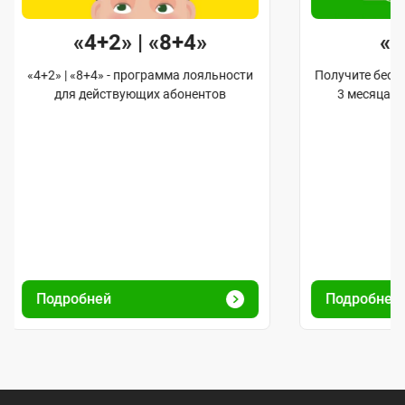
«4+2» | «8+4»
«
«4+2» | «8+4» - программа лояльности
Получите бес
для действующих абонентов
3 месяца 
Подробней
Подробне