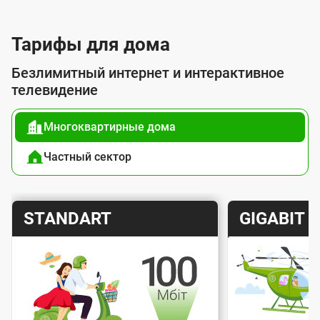
л
у
Тарифы для дома
г
Безлимитный интернет и интерактивное
о
телевидение
й
Многоквартирные дома
п
о
Частный сектор
д
к
Т
Т
STANDART
GIGABIT
л
а
а
ю
р
р
ч
и
и
е
Скорость интернета
Скорос
ф
ф
н