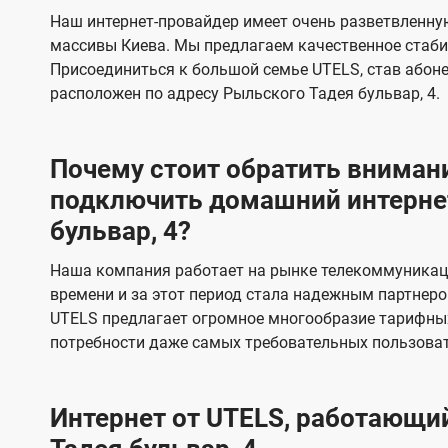
s
е
е
Наш интернет-провайдер имеет очень разветвленную
в
в
массивы Киева. Мы предлагаем качественное стаби
и
и
Присоединиться к большой семье UTELS, став абон
д
д
расположен по адресу Рыльского Тадея бульвар, 4.
е
е
н
н
Почему стоит обратить внимани
и
и
подключить домашний интернет
я
я
бульвар, 4?
Наша компания работает на рынке телекоммуникац
времени и за этот период стала надежным партнеро
UTELS предлагает огромное многообразие тарифны
потребности даже самых требовательных пользоват
Интернет от UTELS, работающий