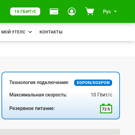
Рус
10 ГБИТ/С
МОЙ УТЕЛС
КОНТАКТЫ
Технология подключения:
XGPON/XGSPON
Максимальная скорость:
10 Гбит/с
Резервное питание:
72 h