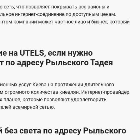
е
 сеть, что позволяет покрывать все районы и
в
льное интернет-соединение по доступным ценам.
и
ентом компании может частное лицо и бизнес, который
д
е
н
е на UTELS, если нужно
и
 по адресу Рыльского Тадея
я
ионных услуг Киева на протяжении длительного
м огромного количества киевлян. Интернет-провайдер
х планов, которые позволяют удовлетворить
елей всемирной сетью.
 без света по адресу Рыльского