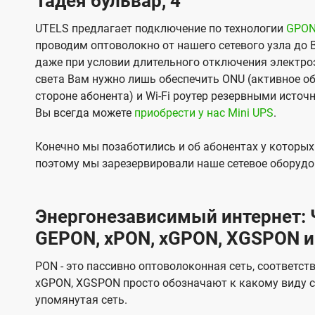
Тадея бульвар, 4
UTELS предлагает подключение по технологии
GPO
проводим оптоволокно от нашего сетевого узла до 
даже при условии длительного отключения электроэ
света Вам нужно лишь обеспечить ONU (активное об
стороне абонента) и Wi-Fi роутер резервными источ
Вы всегда можете
приобрести у нас Mini UPS
.
Конечно мы позаботились и об абонентах у которы
поэтому мы зарезервировали наше сетевое оборудо
Энергонезависимый интернет: Ч
GEPON, xPON, xGPON, XGSPON и
PON - это пассивно оптоволоконная сеть, соответст
xGPON, XGSPON просто обозначают к какому виду с
упомянутая сеть.