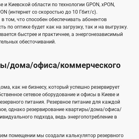
е и Киевской области по технологии GPON, xPON,
ON (интернет со скоростью до 10 Гбит/с).
в том, что способен обеспечивать абонентов
 по оптике будет как на загрузку, так и на выгрузку.
вается быстрее и практичнее, а энергонезависимый
тельных обесточиваний.
иры/дома/офиса/коммерческого
ома, как не бизнесу, который успешно резервирует
бственное сетевое оборудование и офисы в Киеве и
зервного питания. Резервное питание для каждой
вое, однако резервирование квартиры/дома/офиса/
видуального подхода, ведь энергопотребление в
шем помещении мы создали калькулятор резервного