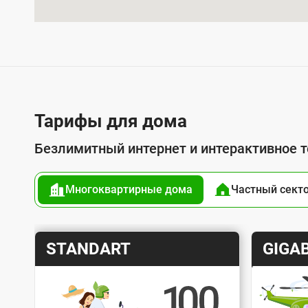
л
у
г
о
й
п
Тарифы для дома
о
Безлимитный интернет и интерактивное 
д
к
Многоквартирные дома
Частный сект
л
ю
ч
Т
Т
STANDART
GIGAB
е
а
а
н
р
р
и
и
и