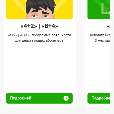
«4+2» | «8+4»
«
«4+2» | «8+4» - программа лояльности
Получите бес
для действующих абонентов
3 месяца 
Подробней
Подробней