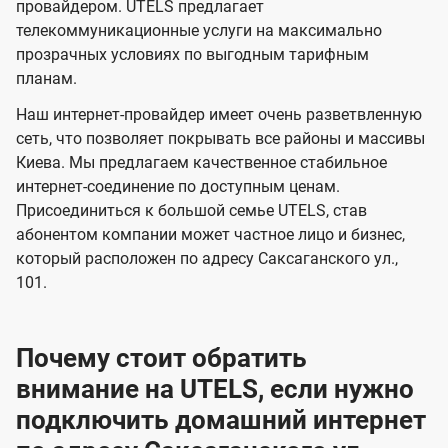
и
и
провайдером. UTELS предлагает
s
телекоммуникационные услуги на максимально
д
д
прозрачных условиях по выгодным тарифным
е
е
планам.
н
н
Наш интернет-провайдер имеет очень разветвленную
и
и
сеть, что позволяет покрывать все районы и массивы
я
я
Киева. Мы предлагаем качественное стабильное
интернет-соединение по доступным ценам.
Присоединиться к большой семье UTELS, став
абонентом компании может частное лицо и бизнес,
который расположен по адресу Саксаганского ул.,
101.
Почему стоит обратить
внимание на UTELS, если нужно
подключить домашний интернет