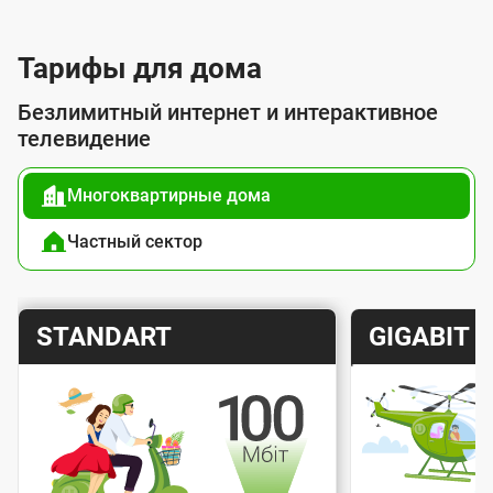
л
у
Тарифы для дома
г
Безлимитный интернет и интерактивное
о
телевидение
й
Многоквартирные дома
п
о
Частный сектор
д
к
Т
Т
STANDART
GIGABIT
л
а
а
ю
р
р
ч
и
и
е
Скорость интернета
Скорос
ф
ф
н