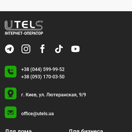
+38 (044) 599-99-52
+38 (093) 170-03-50
U
г. Киев,
ул. Лютеранская, 9/9
A
office@utels.ua
Для дома
Для бизнеса