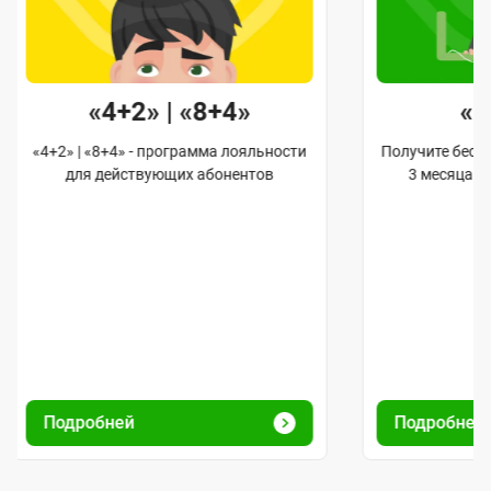
«4+2» | «8+4»
«
«4+2» | «8+4» - программа лояльности
Получите бес
для действующих абонентов
3 месяца 
Подробней
Подробней