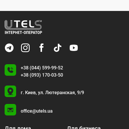
+38 (044) 599-99-52
+38 (093) 170-03-50
U
г. Киев,
ул. Лютеранская, 9/9
A
office@utels.ua
Для дома
Для бизнеса