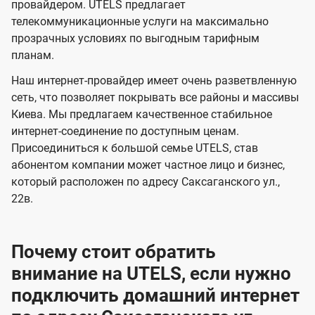
и
и
провайдером. UTELS предлагает
s
телекоммуникационные услуги на максимально
д
д
прозрачных условиях по выгодным тарифным
е
е
планам.
н
н
Наш интернет-провайдер имеет очень разветвленную
и
и
сеть, что позволяет покрывать все районы и массивы
я
я
Киева. Мы предлагаем качественное стабильное
интернет-соединение по доступным ценам.
Присоединиться к большой семье UTELS, став
абонентом компании может частное лицо и бизнес,
который расположен по адресу Саксаганского ул.,
22в.
Почему стоит обратить
внимание на UTELS, если нужно
подключить домашний интернет