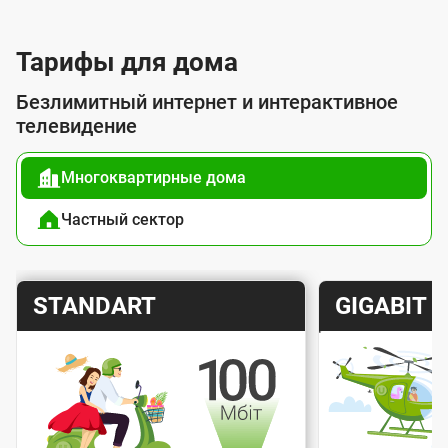
л
у
Тарифы для дома
г
Безлимитный интернет и интерактивное
о
телевидение
й
Многоквартирные дома
п
о
Частный сектор
д
к
Т
Т
STANDART
GIGABIT
л
а
а
ю
р
р
ч
и
и
е
Скорость интернета
Скорос
ф
ф
н