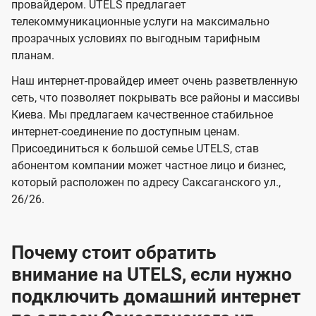
и
и
провайдером. UTELS предлагает
s
телекоммуникационные услуги на максимально
д
д
прозрачных условиях по выгодным тарифным
е
е
планам.
н
н
Наш интернет-провайдер имеет очень разветвленную
и
и
сеть, что позволяет покрывать все районы и массивы
я
я
Киева. Мы предлагаем качественное стабильное
интернет-соединение по доступным ценам.
Присоединиться к большой семье UTELS, став
абонентом компании может частное лицо и бизнес,
который расположен по адресу Саксаганского ул.,
26/26.
Почему стоит обратить
внимание на UTELS, если нужно
подключить домашний интернет