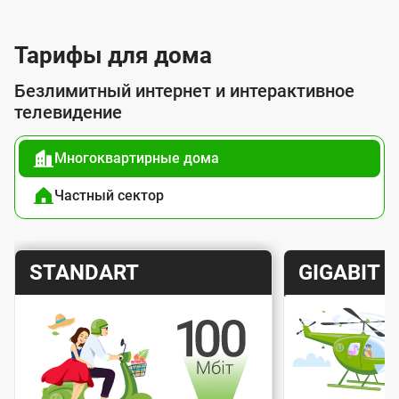
л
у
Тарифы для дома
г
Безлимитный интернет и интерактивное
о
телевидение
й
Многоквартирные дома
п
о
Частный сектор
д
к
Т
Т
STANDART
GIGABIT
л
а
а
ю
р
р
ч
и
и
е
Скорость интернета
Скорос
ф
ф
н