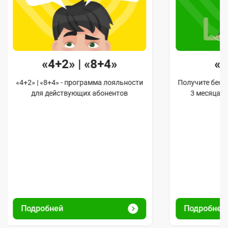
«4+2» | «8+4»
«
«4+2» | «8+4» - программа лояльности
Получите бес
для действующих абонентов
3 месяца 
Подробней
Подробне