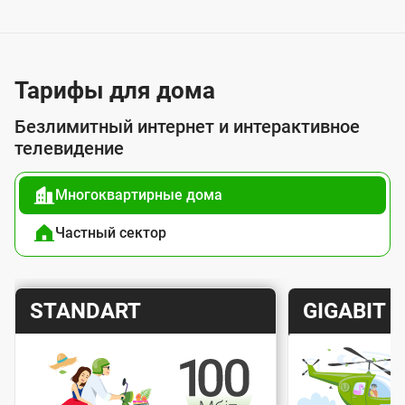
у
с
л
у
Тарифы для дома
г
Безлимитный интернет и интерактивное
о
телевидение
й
Многоквартирные дома
п
о
Частный сектор
д
к
Т
Т
STANDART
GIGABIT
л
а
а
ю
р
р
ч
и
и
е
Скорость интернета
Скорос