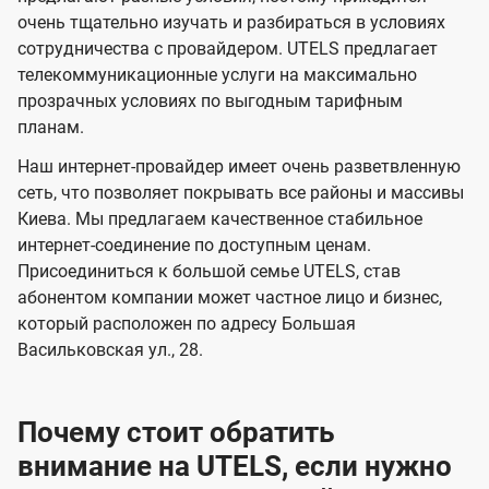
в
в
l
очень тщательно изучать и разбираться в условиях
и
и
сотрудничества с провайдером. UTELS предлагает
s
телекоммуникационные услуги на максимально
д
д
прозрачных условиях по выгодным тарифным
е
е
планам.
н
н
Наш интернет-провайдер имеет очень разветвленную
и
и
сеть, что позволяет покрывать все районы и массивы
я
я
Киева. Мы предлагаем качественное стабильное
интернет-соединение по доступным ценам.
Присоединиться к большой семье UTELS, став
абонентом компании может частное лицо и бизнес,
который расположен по адресу Большая
Васильковская ул., 28.
Почему стоит обратить
внимание на UTELS, если нужно