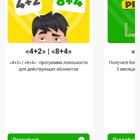
«4+2» | «8+4»
«
«4+2» | «8+4» - программа лояльности
Получите бес
для действующих абонентов
3 месяца 
Подробней
Подробне