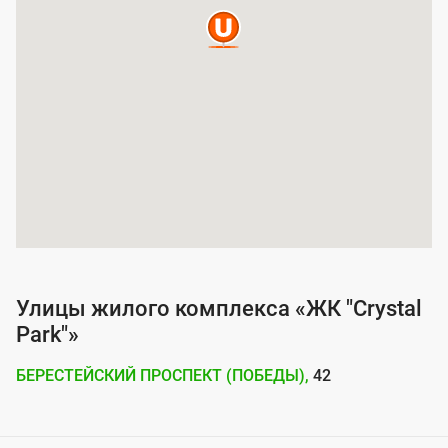
п
о
к
р
ы
т
и
я
у
с
Улицы жилого комплекса «ЖК "Crystal
л
Park"»
у
БЕРЕСТЕЙСКИЙ ПРОСПЕКТ (ПОБЕДЫ),
42
г
о