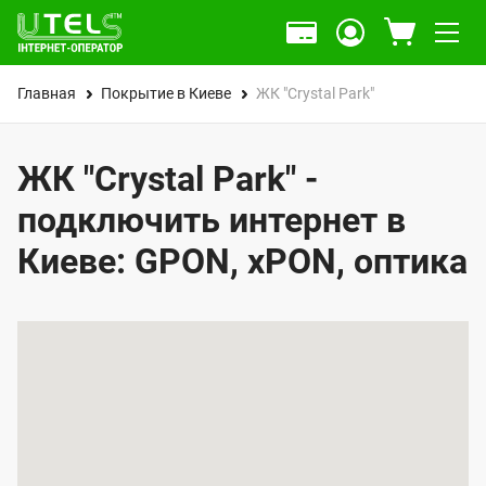
Главная
Покрытие в Киеве
ЖК "Crystal Park"
ЖК "Crystal Park" -
подключить интернет в
Киеве: GPON, xPON, оптика
К
а
р
т
а