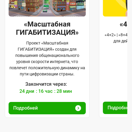
«Масштабная
«4+
ГИГАБИТИЗАЦИЯ»
«4+2» | «8+4»
для дейс
Проект «Масштабная
ГИГАБИТИЗАЦИЯ» создан для
повышения общенационального
уровня скорости интернета, что
повлечет положительную динамику на
пути цифровизации страны.
Закончится через:
24
дни
16
час
28
мин
4
2
Подробне
Подробней
с
е
к