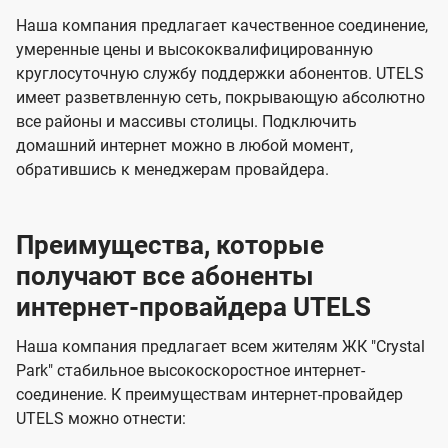
в
д
д
Наша компания предлагает качественное соединение,
е
е
е
умеренные цены и высококвалифицированную
круглосуточную службу поддержки абонентов. UTELS
н
н
о
имеет разветвленную сеть, покрывающую абсолютно
и
и
т
все районы и массивы столицы. Подключить
я
я
к
домашний интернет можно в любой момент,
обратившись к менеджерам провайдера.
о
м
п
Преимущества, которые
а
получают все абоненты
н
интернет-провайдера UTELS
и
Наша компания предлагает всем жителям ЖК "Crystal
и
Park" стабильное высокоскоростное интернет-
U
соединение. К преимуществам интернет-провайдер
UTELS можно отнести:
t