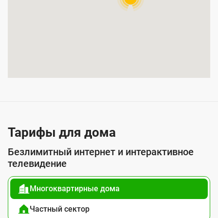
р
ы
т
и
я
у
с
л
у
Тарифы для дома
г
Безлимитный интернет и интерактивное
о
телевидение
й
Многоквартирные дома
п
о
Частный сектор