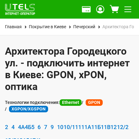
Главная
Покрытие в Киеве
Печерский
Архитектора Горо
Архитектора Городецкого
ул. - подключить интернет
в Киеве: GPON, xPON,
оптика
Технологии подключения:
Ethernet
GPON
XGPON/XGSPON
2
4
4А
4Б
5
6
7
9
10
10/1
11
11А
11Б
11В
12
12/2