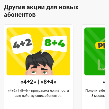
Другие акции для новых
абонентов
«4+2» | «8+4»
«
«4+2» | «8+4» - программа лояльности
Получите бес
для действующих абонентов
3 месяца 