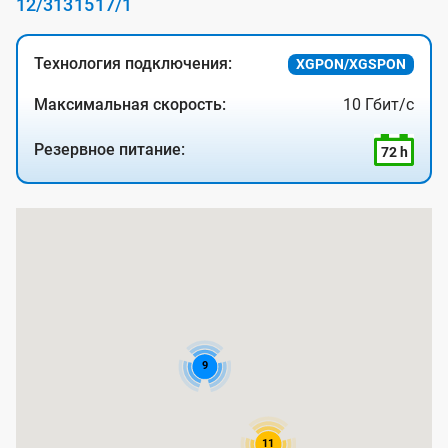
12/3
13
15
17/1
Технология подключения:
XGPON/XGSPON
Максимальная скорость:
10 Гбит/с
Резервное питание:
72 h
К
а
р
т
а
9
п
о
к
11