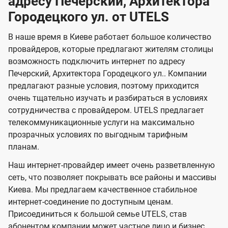
адресу Печерский, Архитектора
н
а
а
е
г
г
н
Городецкого ул. от UTELS
з
з
и
и
о
о
я
о
о
и
В наше время в Киеве работает большое количество
т
т
м
м
провайдеров, которые предлагают жителям столицы
U
е
е
возможность подключить интернет по адресу
л
л
t
Печерский, Архитектора Городецкого ул.. Компании
е
е
e
предлагают разные условия, поэтому приходится
в
в
l
очень тщательно изучать и разбираться в условиях
и
и
сотрудничества с провайдером. UTELS предлагает
s
телекоммуникационные услуги на максимально
д
д
прозрачных условиях по выгодным тарифным
е
е
планам.
н
н
Наш интернет-провайдер имеет очень разветвленную
и
и
сеть, что позволяет покрывать все районы и массивы
я
я
Киева. Мы предлагаем качественное стабильное
интернет-соединение по доступным ценам.
Присоединиться к большой семье UTELS, став
абонентом компании может частное лицо и бизнес,