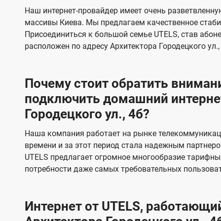
s
е
е
Наш интернет-провайдер имеет очень разветвленную
в
в
массивы Киева. Мы предлагаем качественное стаби
и
и
Присоединиться к большой семье UTELS, став абон
д
д
расположен по адресу Архитектора Городецкого ул., 
е
е
н
н
Почему стоит обратить внимани
и
и
подключить домашний интернет
я
я
Городецкого ул., 4б?
Наша компания работает на рынке телекоммуникац
времени и за этот период стала надежным партнеро
UTELS предлагает огромное многообразие тарифны
потребности даже самых требовательных пользоват
Интернет от UTELS, работающий