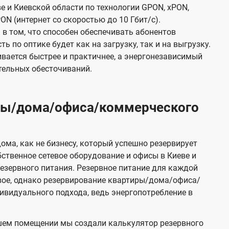
е и Киевской области по технологии GPON, xPON,
ON (интернет со скоростью до 10 Гбит/с).
в том, что способен обеспечивать абонентов
 по оптике будет как на загрузку, так и на выгрузку.
вается быстрее и практичнее, а энергонезависимый
тельных обесточиваний.
иры/дома/офиса/коммерческого
ома, как не бизнесу, который успешно резервирует
бственное сетевое оборудование и офисы в Киеве и
зервного питания. Резервное питание для каждой
вое, однако резервирование квартиры/дома/офиса/
видуального подхода, ведь энергопотребление в
шем помещении мы создали калькулятор резервного