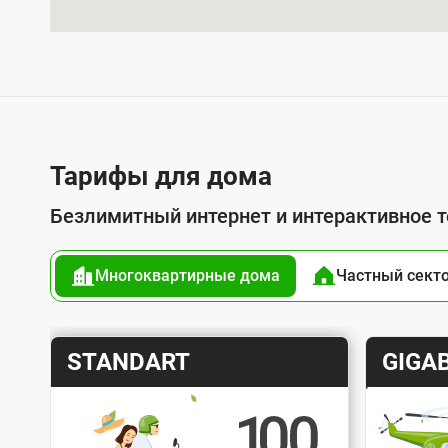
л
у
г
о
й
п
Тарифы для дома
о
Безлимитный интернет и интерактивное 
д
к
Многоквартирные дома
Частный сект
л
ю
ч
Т
Т
STANDART
GIGAB
е
а
а
н
р
р
и
и
и