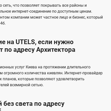
е
 сеть, что позволяет покрывать все районы и
в
льное интернет-соединение по доступным ценам.
и
ентом компании может частное лицо и бизнес, который
д
4б.
е
н
е на UTELS, если нужно
и
 по адресу Архитектора
я
ионных услуг Киева на протяжении длительного
м огромного количества киевлян. Интернет-провайдер
х планов, которые позволяют удовлетворить
елей всемирной сетью.
 без света по адресу