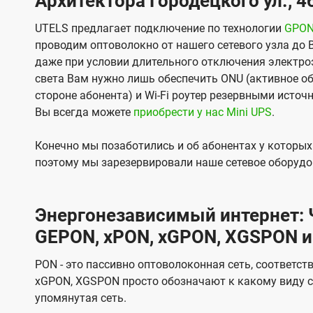
Архитектора Городецкого ул., 4
UTELS предлагает подключение по технологии
GPO
проводим оптоволокно от нашего сетевого узла до 
даже при условии длительного отключения электроэ
света Вам нужно лишь обеспечить ONU (активное об
стороне абонента) и Wi-Fi роутер резервными источ
Вы всегда можете
приобрести у нас Mini UPS
.
Конечно мы позаботились и об абонентах у которы
поэтому мы зарезервировали наше сетевое оборудо
Энергонезависимый интернет: Ч
GEPON, xPON, xGPON, XGSPON и
PON - это пассивно оптоволоконная сеть, соответст
xGPON, XGSPON просто обозначают к какому виду с
упомянутая сеть.