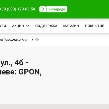
+38 (093) 170-03-50
0
В очереди
УГИ
АКЦИИ
ПОДДЕРЖКА
МАГАЗИН
ПОКРЫТИЕ
а Городецкого ул.
4б
л., 4б -
иеве: GPON,