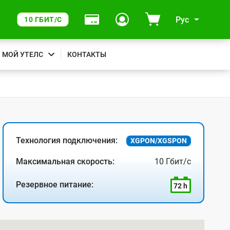
Рус
10 ГБИТ/С
МОЙ УТЕЛС
КОНТАКТЫ
Технология подключения:
XGPON/XGSPON
Максимальная скорость:
10 Гбит/с
Резервное питание:
72 h