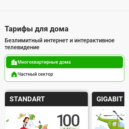
у
с
л
у
Тарифы для дома
г
Безлимитный интернет и интерактивное
о
телевидение
й
Многоквартирные дома
п
о
Частный сектор
д
к
Т
Т
STANDART
GIGABIT
л
а
а
ю
р
р
ч
и
и
е
Скорость интернета
Скорос