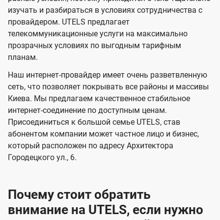
в
в
l
изучать и разбираться в условиях сотрудничества с
и
и
провайдером. UTELS предлагает
s
телекоммуникационные услуги на максимально
д
д
прозрачных условиях по выгодным тарифным
е
е
планам.
н
н
Наш интернет-провайдер имеет очень разветвленную
и
и
сеть, что позволяет покрывать все районы и массивы
я
я
Киева. Мы предлагаем качественное стабильное
интернет-соединение по доступным ценам.
Присоединиться к большой семье UTELS, став
абонентом компании может частное лицо и бизнес,
который расположен по адресу Архитектора
Городецкого ул., 6.
Почему стоит обратить
внимание на UTELS, если нужно