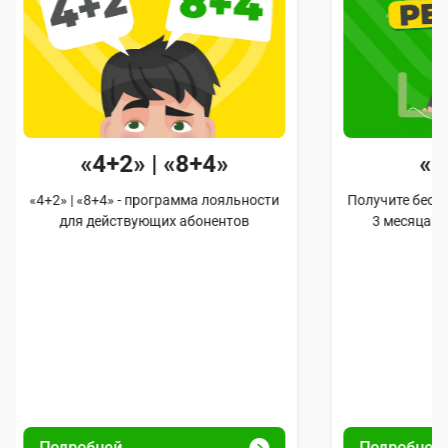
«4+2» | «8+4»
«
«4+2» | «8+4» - программа лояльности
Получите бес
для действующих абонентов
3 месяца 
Подробней
Подробней