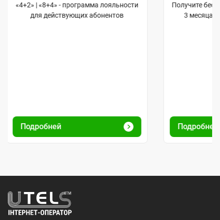
«4+2» | «8+4» - программа лояльности
Получите бес
для действующих абонентов
3 месяца и
Подробней
Подробней