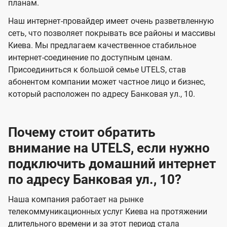
планам.
е
е
Наш интернет-провайдер имеет очень разветвленную
н
н
сеть, что позволяет покрывать все районы и массивы
и
и
Киева. Мы предлагаем качественное стабильное
я
я
интернет-соединение по доступным ценам.
Присоединиться к большой семье UTELS, став
абонентом компании может частное лицо и бизнес,
который расположен по адресу Банковая ул., 10.
Почему стоит обратить
внимание на UTELS, если нужно
подключить домашний интернет
по адресу Банковая ул., 10?
Наша компания работает на рынке
телекоммуникационных услуг Киева на протяжении
длительного времени и за этот период стала