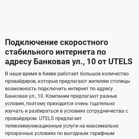
-
-
о
л
л
т
а
а
в
к
к
2
2
а
е
е
р
л
л
к
4
к
4
к
и
н
н
а
ч
ч
ю
ю
т
т
н
о
и
а
и
а
т
ч
ч
и
и
а
с
с
м
е
е
х
е
е
п
в
о
в
о
Подключение скоростного
з
з
о
п
н
н
д
в
в
н
н
а
а
к
стабильного интернета по
и
и
а
л
к
к
о
о
ю
я
я
адресу Банковая ул., 10 от UTELS
ч
н
а
а
е
г
г
н
з
з
и
и
В наше время в Киеве работает большое количество
о
о
я
о
о
провайдеров, которые предлагают жителям столицы
и
т
т
м
м
возможность подключить интернет по адресу
U
е
е
Банковая ул., 10. Компании предлагают разные
л
л
t
условия, поэтому приходится очень тщательно
е
е
e
изучать и разбираться в условиях сотрудничества с
в
в
провайдером. UTELS предлагает
l
телекоммуникационные услуги на максимально
и
и
s
прозрачных условиях по выгодным тарифным
д
д