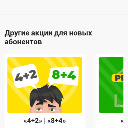
Другие акции для новых
абонентов
«4+2» | «8+4»
«