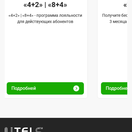
«4+2» | «8+4»
«
«4+2» | «8+4» - программа лояльности
Получите бес
для действующих абонентов
3 месяца 
Подробней
Подробней