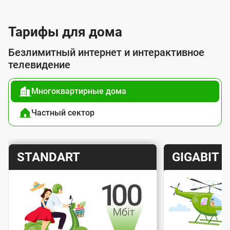
л
у
Тарифы для дома
г
Безлимитный интернет и интерактивное
о
телевидение
й
Многоквартирные дома
п
о
Частный сектор
д
к
Т
Т
STANDART
GIGABIT
л
а
а
ю
р
р
ч
и
и
е
Скорость интернета
Скорос
ф
ф
н