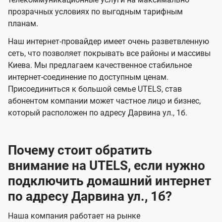
и
и
s
прозрачных условиях по выгодным тарифным
д
д
планам.
е
е
Наш интернет-провайдер имеет очень разветвленную
н
н
сеть, что позволяет покрывать все районы и массивы
и
и
Киева. Мы предлагаем качественное стабильное
я
я
интернет-соединение по доступным ценам.
Присоединиться к большой семье UTELS, став
абонентом компании может частное лицо и бизнес,
который расположен по адресу Дарвина ул., 1б.
Почему стоит обратить
внимание на UTELS, если нужно
подключить домашний интернет
по адресу Дарвина ул., 1б?
Наша компания работает на рынке