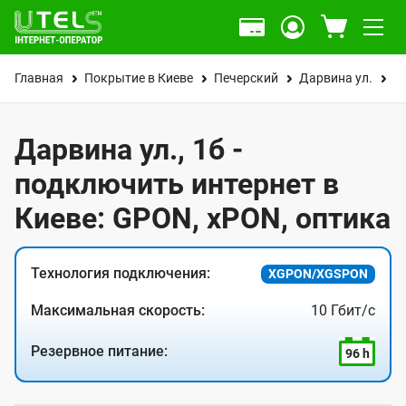
Главная
Покрытие в Киеве
Печерский
Дарвина ул.
1
Дарвина ул., 1б -
подключить интернет в
Киеве: GPON, xPON, оптика
Технология подключения:
XGPON/XGSPON
Максимальная скорость:
10 Гбит/с
Резервное питание:
96 h