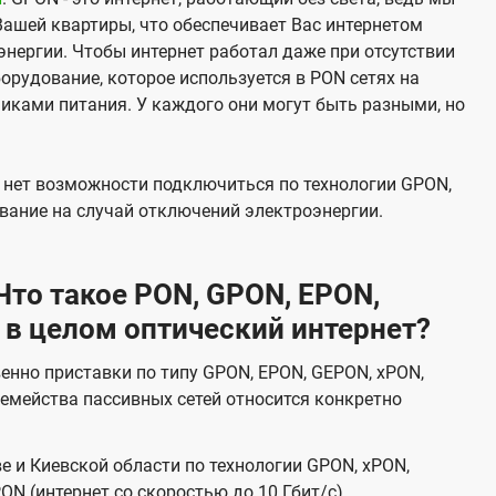
Вашей квартиры, что обеспечивает Вас интернетом
нергии. Чтобы интернет работал даже при отсутствии
орудование, которое используется в PON сетях на
никами питания. У каждого они могут быть разными, но
х нет возможности подключиться по технологии GPON,
вание на случай отключений электроэнергии.
то такое PON, GPON, EPON,
 в целом оптический интернет?
венно приставки по типу GPON, EPON, GEPON, xPON,
емейства пассивных сетей относится конкретно
е и Киевской области по технологии GPON, xPON,
ON (интернет со скоростью до 10 Гбит/с).