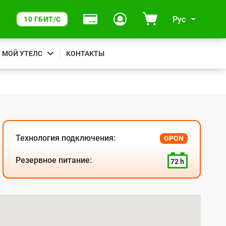
Рус
10 ГБИТ/С
МОЙ УТЕЛС
КОНТАКТЫ
Технология подключения:
GPON
Резервное питание:
72 h