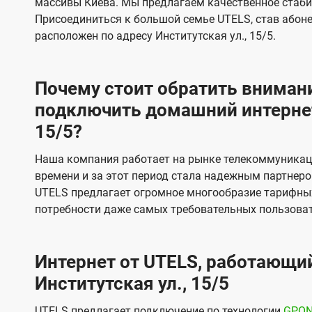
массивы Киева. Мы предлагаем качественное стаби
и
и
Присоединиться к большой семье UTELS, став абон
д
д
расположен по адресу Институтская ул., 15/5.
е
е
н
н
Почему стоит обратить внимани
и
и
подключить домашний интернет 
я
я
15/5?
Наша компания работает на рынке телекоммуникац
времени и за этот период стала надежным партнеро
UTELS предлагает огромное многообразие тарифны
потребности даже самых требовательных пользоват
Интернет от UTELS, работающий
Институтская ул., 15/5
UTELS предлагает подключение по технологии
GPO