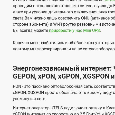
проводим оптоволокно от нашего сетевого узла до 
даже при условии длительного отключения электроэ
света Вам нужно лишь обеспечить ONU (активное об
стороне абонента) и Wi-Fi роутер резервными источ
Вы всегда можете
приобрести у нас Mini UPS
.
Конечно мы позаботились и об абонентах у которы
поэтому мы зарезервировали наше сетевое оборудо
Энергонезависимый интернет: Ч
GEPON, xPON, xGPON, XGSPON и
PON - это пассивно оптоволоконная сеть, соответст
xGPON, XGSPON просто обозначают к какому виду с
упомянутая сеть.
Интернет-оператор UTELS подключает оптику в Киев
xGPON (интернет со скоростью до 2,5 Гбит/с) и XGSP