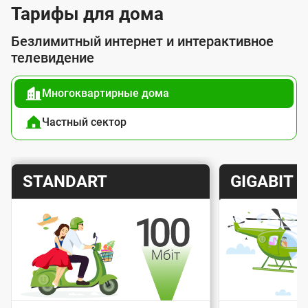
у
Тарифы для дома
г
Безлимитный интернет и интерактивное
о
телевидение
й
Многоквартирные дома
п
о
Частный сектор
д
к
Т
Т
STANDART
GIGABIT
л
а
а
ю
р
р
ч
и
и
е
Скорость интернета
Скорос
ф
ф
н
Стоимость подключения
Стоимо
и