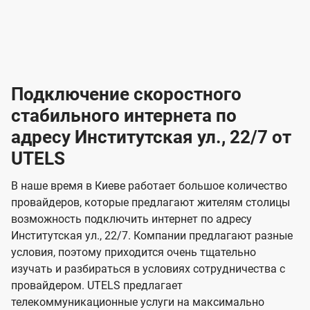
-
-
о
л
л
т
а
а
в
к
к
2
2
а
е
е
р
л
л
к
4
к
4
к
и
н
н
а
ч
ч
ю
ю
т
т
н
о
и
а
и
а
т
ч
ч
и
и
а
с
с
м
е
е
х
е
е
п
в
о
в
о
Подключение скоростного
з
з
о
п
н
н
д
в
в
н
н
а
а
к
стабильного интернета по
и
и
а
л
к
к
о
о
ю
я
я
адресу Институтская ул., 22/7 от
ч
н
а
а
е
г
г
н
UTELS
з
з
и
и
о
о
я
о
о
и
В наше время в Киеве работает большое количество
т
т
м
м
провайдеров, которые предлагают жителям столицы
U
е
е
возможность подключить интернет по адресу
л
л
t
Институтская ул., 22/7. Компании предлагают разные
е
е
e
условия, поэтому приходится очень тщательно
в
в
l
изучать и разбираться в условиях сотрудничества с
и
и
провайдером. UTELS предлагает
s
телекоммуникационные услуги на максимально
д
д