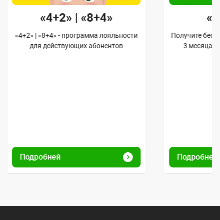
«4+2» | «8+4»
«
«4+2» | «8+4» - программа лояльности
Получите бес
для действующих абонентов
3 месяца 
Подробней
Подробне