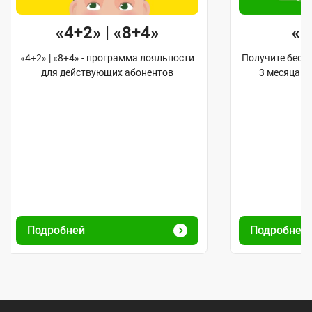
«4+2» | «8+4»
«
«4+2» | «8+4» - программа лояльности
Получите бес
для действующих абонентов
3 месяца 
Подробней
Подробне