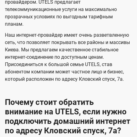
и
и
провайдером. UTELS предлагает
s
телекоммуникационные услуги на максимально
д
д
прозрачных условиях по выгодным тарифным
е
е
планам.
н
н
Наш интернет-провайдер имеет очень разветвленную
и
и
сеть, что позволяет покрывать все районы и массивы
я
я
Киева. Мы предлагаем качественное стабильное
интернет-соединение по доступным ценам.
Присоединиться к большой семье UTELS, став
абонентом компании может частное лицо и бизнес,
который расположен по адресу Кловский спуск, 7а.
Почему стоит обратить
внимание на UTELS, если нужно
подключить домашний интернет
по адресу Кловский спуск, 7а?