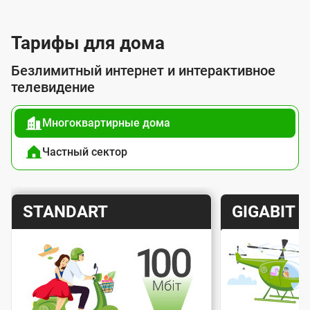
л
у
Тарифы для дома
г
Безлимитный интернет и интерактивное
о
телевидение
й
Многоквартирные дома
п
о
Частный сектор
д
к
Т
Т
STANDART
GIGABIT
л
а
а
ю
р
р
ч
и
и
е
Скорость интернета
Скорос
ф
ф
н