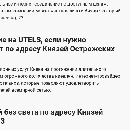
в
льное интернет-соединение по доступным ценам.
и
ентом компании может частное лицо и бизнес, который
д
вская), 23.
е
н
е на UTELS, если нужно
и
 по адресу Князей Острожских
я
ионных услуг Киева на протяжении длительного
м огромного количества киевлян. Интернет-провайдер
х планов, которые позволяют удовлетворить
елей всемирной сетью.
 без света по адресу Князей
23