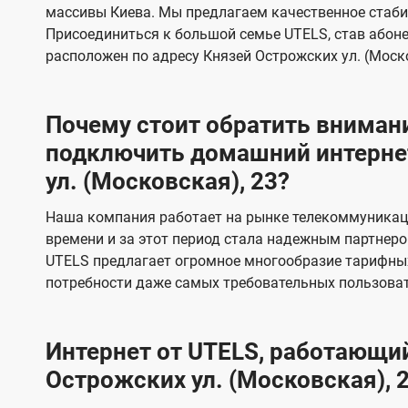
в
в
массивы Киева. Мы предлагаем качественное стаби
и
и
Присоединиться к большой семье UTELS, став абон
д
д
расположен по адресу Князей Острожских ул. (Моско
е
е
н
н
Почему стоит обратить внимани
и
и
подключить домашний интернет
я
я
ул. (Московская), 23?
Наша компания работает на рынке телекоммуникац
времени и за этот период стала надежным партнеро
UTELS предлагает огромное многообразие тарифны
потребности даже самых требовательных пользоват
Интернет от UTELS, работающий
Острожских ул. (Московская), 