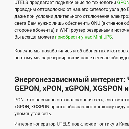
UTELS предлагает подключение по технологии
GPO
проводим оптоволокно от нашего сетевого узла до 
даже при условии длительного отключения электроэ
света Вам нужно лишь обеспечить ONU (активное об
стороне абонента) и Wi-Fi роутер резервными источ
Вы всегда можете
приобрести у нас Mini UPS
.
Конечно мы позаботились и об абонентах у которы
поэтому мы зарезервировали наше сетевое оборудо
Энергонезависимый интернет: Ч
GEPON, xPON, xGPON, XGSPON и
PON - это пассивно оптоволоконная сеть, соответст
xGPON, XGSPON просто обозначают к какому виду с
упомянутая сеть.
Интернет-оператор UTELS подключает оптику в Киев