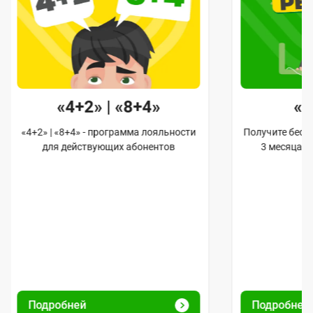
«4+2» | «8+4»
«
«4+2» | «8+4» - программа лояльности
Получите бес
для действующих абонентов
3 месяца 
Подробней
Подробне