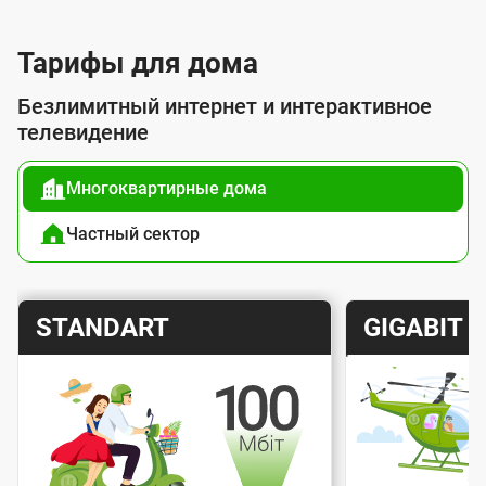
л
у
Тарифы для дома
г
Безлимитный интернет и интерактивное
о
телевидение
й
Многоквартирные дома
п
о
Частный сектор
д
к
Т
Т
STANDART
GIGABIT
л
а
а
ю
р
р
ч
и
и
е
Скорость интернета
Скорос
ф
ф
н