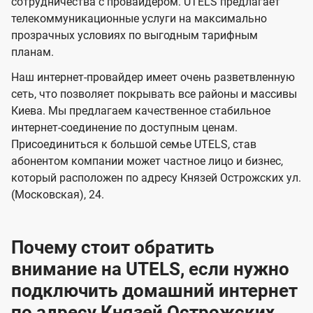
и
и
сотрудничества с провайдером. UTELS предлагает
s
телекоммуникационные услуги на максимально
д
д
прозрачных условиях по выгодным тарифным
е
е
планам.
н
н
Наш интернет-провайдер имеет очень разветвленную
и
и
сеть, что позволяет покрывать все районы и массивы
я
я
Киева. Мы предлагаем качественное стабильное
интернет-соединение по доступным ценам.
Присоединиться к большой семье UTELS, став
абонентом компании может частное лицо и бизнес,
который расположен по адресу Князей Острожских ул.
(Московская), 24.
Почему стоит обратить
внимание на UTELS, если нужно
подключить домашний интернет
по адресу Князей Острожских