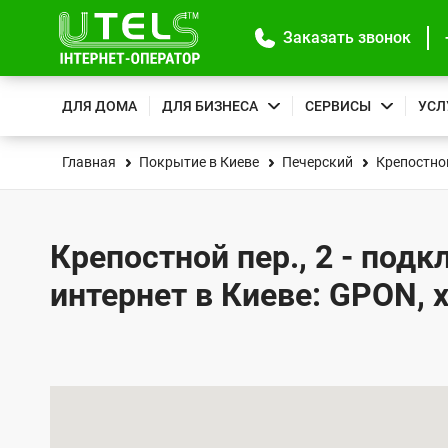
Заказать звонок
ДЛЯ ДОМА
ДЛЯ БИЗНЕСА
СЕРВИСЫ
УСЛ
Главная
Покрытие в Киеве
Печерский
Крепостной
Крепостной пер., 2 - под
интернет в Киеве: GPON, 
К
а