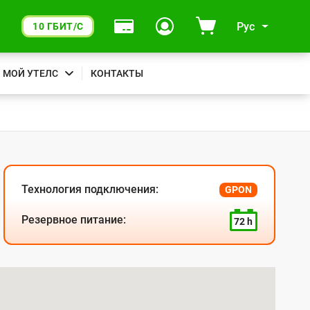
Рус
10 ГБИТ/С
МОЙ УТЕЛС
КОНТАКТЫ
Технология подключения:
GPON
Резервное питание:
72 h