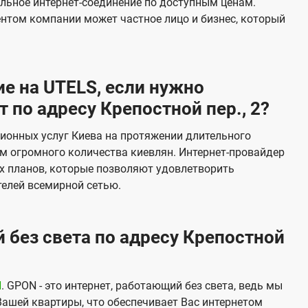
льное интернет-соединение по доступным ценам.
и
ентом компании может частное лицо и бизнес, который
д
е
н
е на UTELS, если нужно
и
по адресу Крепостной пер., 2?
я
ионных услуг Киева на протяжении длительного
м огромного количества киевлян. Интернет-провайдер
х планов, которые позволяют удовлетворить
елей всемирной сетью.
 без света по адресу Крепостной
N
. GPON - это интернет, работающий без света, ведь мы
Вашей квартиры, что обеспечивает Вас интернетом