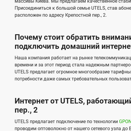
массивы Киева. Мы предлагаем качественное стаби
и
и
Присоединиться к большой семье UTELS, став абон
д
д
расположен по адресу Крепостной пер., 2.
е
е
н
н
Почему стоит обратить внимани
и
и
подключить домашний интернет 
я
я
Наша компания работает на рынке телекоммуникац
времени и за этот период стала надежным партнеро
UTELS предлагает огромное многообразие тарифны
потребности даже самых требовательных пользоват
Интернет от UTELS, работающий
пер., 2
UTELS предлагает подключение по технологии
GPO
проводим оптоволокно от нашего сетевого узла до 