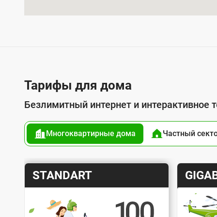
л
у
г
о
й
п
Тарифы для дома
о
Безлимитный интернет и интерактивное 
д
к
Многоквартирные дома
Частный сект
л
ю
ч
Т
Т
STANDART
GIGAB
е
а
а
н
р
р
и
и
и