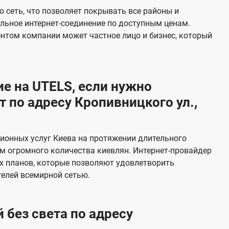
е
 сеть, что позволяет покрывать все районы и
в
льное интернет-соединение по доступным ценам.
и
ентом компании может частное лицо и бизнес, который
д
е
н
е на UTELS, если нужно
и
 по адресу Кропивницкого ул.,
я
ионных услуг Киева на протяжении длительного
м огромного количества киевлян. Интернет-провайдер
х планов, которые позволяют удовлетворить
елей всемирной сетью.
 без света по адресу