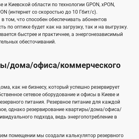
е и Киевской области по технологии GPON, xPON,
ON (интернет со скоростью до 10 Гбит/с).
в том, что способен обеспечивать абонентов
 по оптике будет как на загрузку, так и на выгрузку.
вается быстрее и практичнее, а энергонезависимый
тельных обесточиваний.
иры/дома/офиса/коммерческого
ома, как не бизнесу, который успешно резервирует
бственное сетевое оборудование и офисы в Киеве и
зервного питания. Резервное питание для каждой
вое, однако резервирование квартиры/дома/офиса/
видуального подхода, ведь энергопотребление в
шем помещении мы создали калькулятор резервного