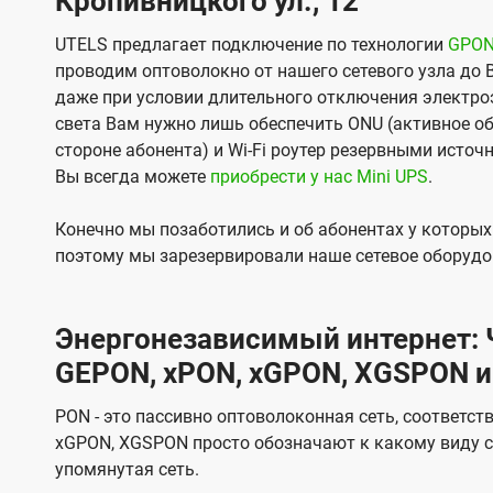
Кропивницкого ул., 12
UTELS предлагает подключение по технологии
GPO
проводим оптоволокно от нашего сетевого узла до 
даже при условии длительного отключения электроэ
света Вам нужно лишь обеспечить ONU (активное об
стороне абонента) и Wi-Fi роутер резервными источ
Вы всегда можете
приобрести у нас Mini UPS
.
Конечно мы позаботились и об абонентах у которы
поэтому мы зарезервировали наше сетевое оборудо
Энергонезависимый интернет: Ч
GEPON, xPON, xGPON, XGSPON и
PON - это пассивно оптоволоконная сеть, соответст
xGPON, XGSPON просто обозначают к какому виду с
упомянутая сеть.