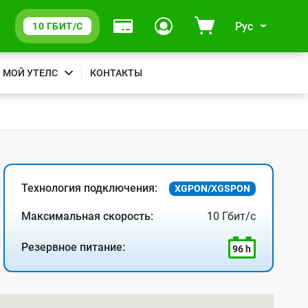
Рус
10 ГБИТ/С
МОЙ УТЕЛС
КОНТАКТЫ
Технология подключения:
XGPON/XGSPON
Максимальная скорость:
10 Гбит/с
Резервное питание:
96 h