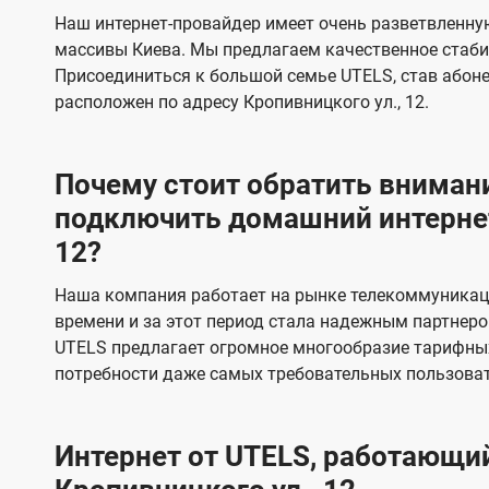
s
е
е
Наш интернет-провайдер имеет очень разветвленную
в
в
массивы Киева. Мы предлагаем качественное стаби
и
и
Присоединиться к большой семье UTELS, став абон
д
д
расположен по адресу Кропивницкого ул., 12.
е
е
н
н
Почему стоит обратить внимани
и
и
подключить домашний интернет
я
я
12?
Наша компания работает на рынке телекоммуникац
времени и за этот период стала надежным партнеро
UTELS предлагает огромное многообразие тарифны
потребности даже самых требовательных пользоват
Интернет от UTELS, работающий