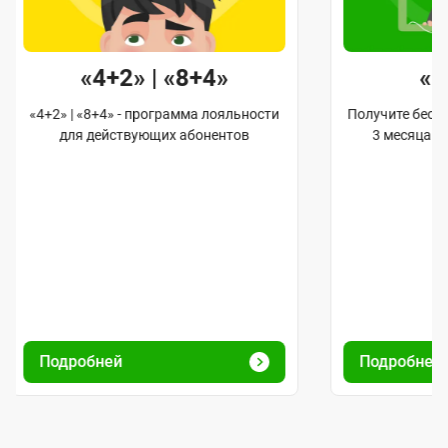
«4+2» | «8+4»
«
«4+2» | «8+4» - программа лояльности
Получите бес
для действующих абонентов
3 месяца 
Подробней
Подробней