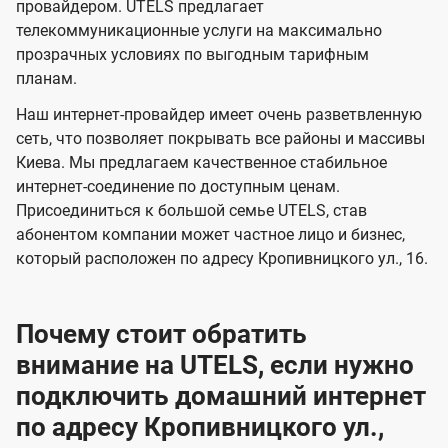
и
и
провайдером. UTELS предлагает
s
телекоммуникационные услуги на максимально
д
д
прозрачных условиях по выгодным тарифным
е
е
планам.
н
н
Наш интернет-провайдер имеет очень разветвленную
и
и
сеть, что позволяет покрывать все районы и массивы
я
я
Киева. Мы предлагаем качественное стабильное
интернет-соединение по доступным ценам.
Присоединиться к большой семье UTELS, став
абонентом компании может частное лицо и бизнес,
который расположен по адресу Кропивницкого ул., 16.
Почему стоит обратить
внимание на UTELS, если нужно
подключить домашний интернет
по адресу Кропивницкого ул.,