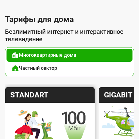
л
у
Тарифы для дома
г
Безлимитный интернет и интерактивное
о
телевидение
й
Многоквартирные дома
п
о
Частный сектор
д
к
Т
Т
STANDART
GIGABIT
л
а
а
ю
р
р
ч
и
и
е
Скорость интернета
Скорос
ф
ф
н