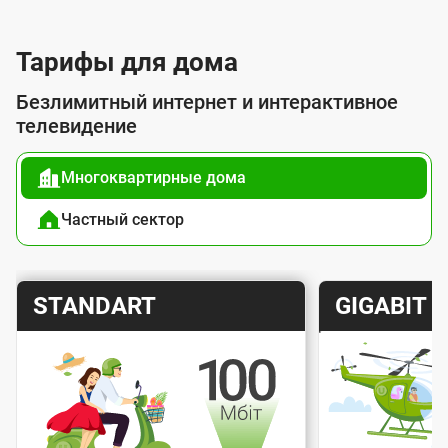
л
у
Тарифы для дома
г
Безлимитный интернет и интерактивное
о
телевидение
й
Многоквартирные дома
п
о
Частный сектор
д
к
Т
Т
STANDART
GIGABIT
л
а
а
ю
р
р
ч
и
и
е
Скорость интернета
Скорос
ф
ф
н