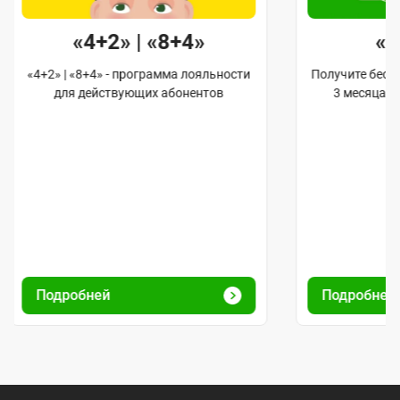
«4+2» | «8+4»
«
«4+2» | «8+4» - программа лояльности
Получите бес
для действующих абонентов
3 месяца 
Подробней
Подробней