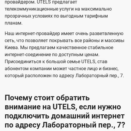
и
и
провайдером. UTELS предлагает
s
телекоммуникационные услуги на максимально
д
д
прозрачных условиях по выгодным тарифным
е
е
планам.
н
н
Наш интернет-провайдер имеет очень разветвленную
и
и
сеть, что позволяет покрывать все районы и массивы
я
я
Киева. Мы предлагаем качественное стабильное
интернет-соединение по доступным ценам.
Присоединиться к большой семье UTELS, став
абонентом компании может частное лицо и бизнес,
который расположен по адресу Лабораторный пер., 7.
Почему стоит обратить
внимание на UTELS, если нужно
подключить домашний интернет
по адресу Лабораторный пер., 7?