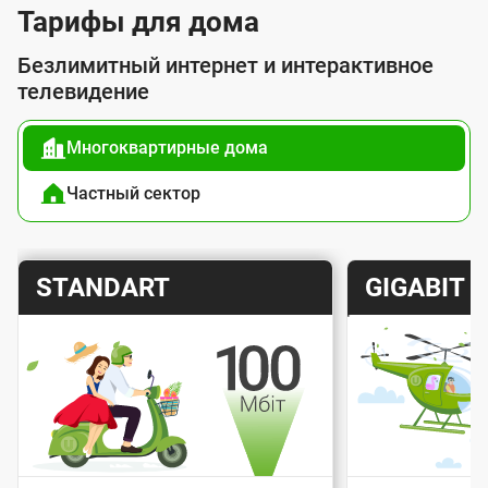
у
Тарифы для дома
г
Безлимитный интернет и интерактивное
о
телевидение
й
Многоквартирные дома
п
о
Частный сектор
д
к
Т
Т
STANDART
GIGABIT
л
а
а
ю
р
р
ч
и
и
е
Скорость интернета
Скорос
ф
ф
н
Стоимость подключения
Стоимо
и