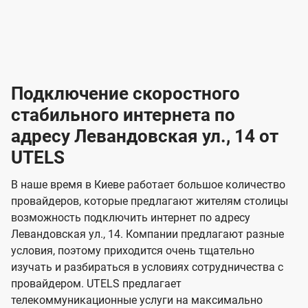
-
-
о
л
л
т
а
а
в
к
к
2
2
а
е
е
р
л
л
к
4
к
4
к
и
н
н
а
ч
ч
ю
ю
т
т
н
о
и
а
и
а
т
ч
ч
и
и
а
с
с
м
е
е
х
е
е
п
в
о
в
о
Подключение скоростного
з
з
о
п
н
н
д
в
в
н
н
а
а
к
стабильного интернета по
и
и
а
л
к
к
о
о
ю
я
я
адресу Левандовская ул., 14 от
ч
н
а
а
е
г
г
н
UTELS
з
з
и
и
о
о
я
о
о
и
В наше время в Киеве работает большое количество
т
т
м
м
провайдеров, которые предлагают жителям столицы
U
е
е
возможность подключить интернет по адресу
л
л
t
Левандовская ул., 14. Компании предлагают разные
е
е
e
условия, поэтому приходится очень тщательно
в
в
l
изучать и разбираться в условиях сотрудничества с
и
и
провайдером. UTELS предлагает
s
телекоммуникационные услуги на максимально
д
д