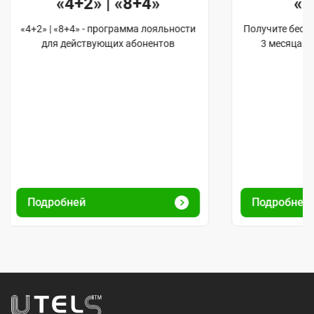
«4+2» | «8+4»
«
«4+2» | «8+4» - программа лояльности
Получите бес
для действующих абонентов
3 месяца и
Подробней
Подробней