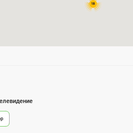
18
телевидение
ор