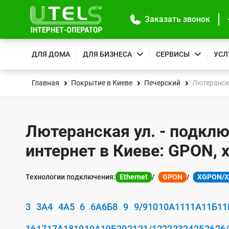
Заказать звонок
ДЛЯ ДОМА
ДЛЯ БИЗНЕСА
СЕРВИСЫ
УСЛ
Главная
Покрытие в Киеве
Печерский
Лютеранск
Лютеранская ул. - подкл
интернет в Киеве: GPON, 
Технологии подключения:
Ethernet
GPON
XGPON/
3
3А
4
4А
5
6
6А
6Б
8
9
9/9
10
10А
11
11А
11Б
11
16
17
17А
18
19
19А
19Б
20
21
21/12
22
23
24
25
26
26