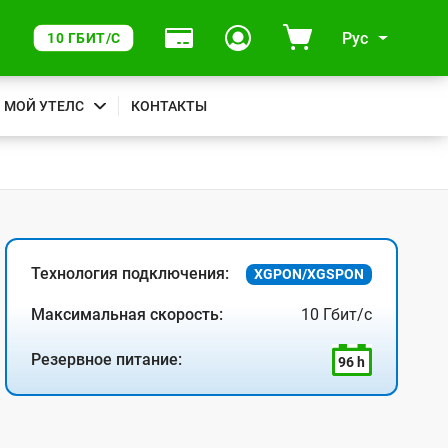
Рус
10 ГБИТ/С
МОЙ УТЕЛС
КОНТАКТЫ
Технология подключения:
XGPON/XGSPON
Максимальная скорость:
10 Гбит/с
Резервное питание:
96 h