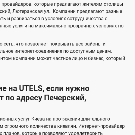
з
и
о провайдеров, которые предлагают жителям столицы
о
я
о
ский, Лютеранская ул.. Компании предлагают разные
т
м
ть и разбираться в условиях сотрудничества с
е
нные услуги на максимально прозрачных условиях по
л
е
 сеть, что позволяет покрывать все районы и
в
льное интернет-соединение по доступным ценам.
и
ентом компании может частное лицо и бизнес, который
д
е
н
е на UTELS, если нужно
и
 по адресу Печерский,
я
ионных услуг Киева на протяжении длительного
м огромного количества киевлян. Интернет-провайдер
х планов, которые позволяют удовлетворить