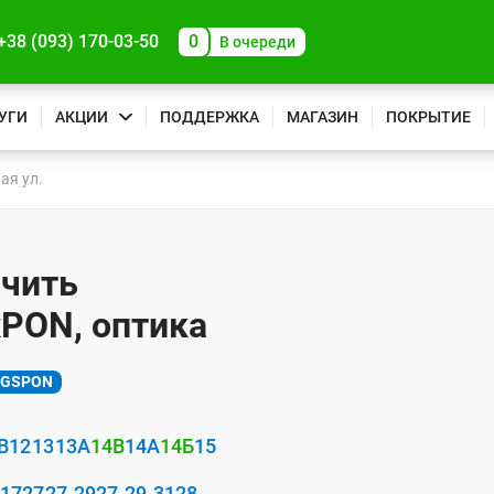
+38 (093) 170-03-50
0
В очереди
УГИ
АКЦИИ
ПОДДЕРЖКА
МАГАЗИН
ПОКРЫТИЕ
ая ул.
ючить
xPON, оптика
XGSPON
В
12
13
13А
14В
14А
14Б
15
/17
27
27-29
27-29-31
28