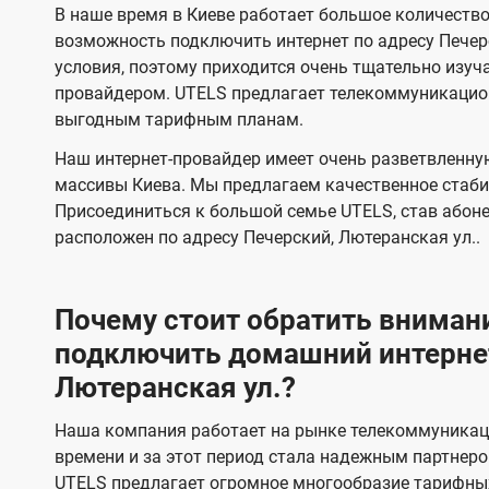
U
з
з
и
В наше время в Киеве работает большое количеств
о
о
я
t
о
о
возможность подключить интернет по адресу Печер
т
т
e
м
м
условия, поэтому приходится очень тщательно изуча
е
е
провайдером. UTELS предлагает телекоммуникацио
l
л
л
выгодным тарифным планам.
s
е
е
Наш интернет-провайдер имеет очень разветвленную
в
в
массивы Киева. Мы предлагаем качественное стаби
и
и
Присоединиться к большой семье UTELS, став абон
д
д
расположен по адресу Печерский, Лютеранская ул..
е
е
н
н
Почему стоит обратить внимани
и
и
подключить домашний интернет
я
я
Лютеранская ул.?
Наша компания работает на рынке телекоммуникац
времени и за этот период стала надежным партнеро
UTELS предлагает огромное многообразие тарифны