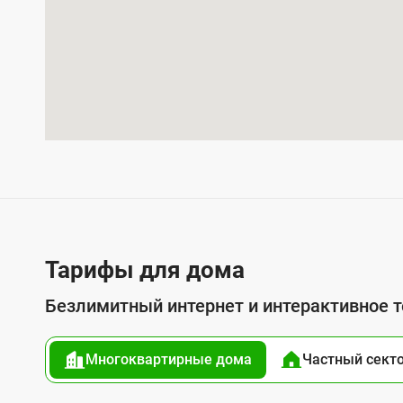
и
я
у
с
л
у
г
о
й
п
Тарифы для дома
о
Безлимитный интернет и интерактивное 
д
к
Многоквартирные дома
Частный сект
л
ю