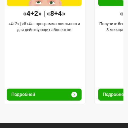
«4+2» | «8+4»
«
«4+2» | «8+4» - программа лояльности
Получите бес
для действующих абонентов
3 месяца 
Подробней
Подробней