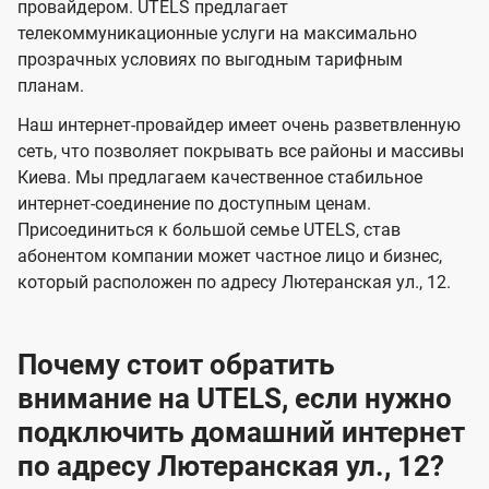
и
и
провайдером. UTELS предлагает
s
телекоммуникационные услуги на максимально
д
д
прозрачных условиях по выгодным тарифным
е
е
планам.
н
н
Наш интернет-провайдер имеет очень разветвленную
и
и
сеть, что позволяет покрывать все районы и массивы
я
я
Киева. Мы предлагаем качественное стабильное
интернет-соединение по доступным ценам.
Присоединиться к большой семье UTELS, став
абонентом компании может частное лицо и бизнес,
который расположен по адресу Лютеранская ул., 12.
Почему стоит обратить
внимание на UTELS, если нужно
подключить домашний интернет
по адресу Лютеранская ул., 12?