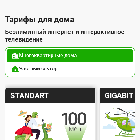
л
у
Тарифы для дома
г
Безлимитный интернет и интерактивное
о
телевидение
й
Многоквартирные дома
п
о
Частный сектор
д
к
Т
Т
STANDART
GIGABIT
л
а
а
ю
р
р
ч
и
и
е
Скорость интернета
Скорос
ф
ф
н