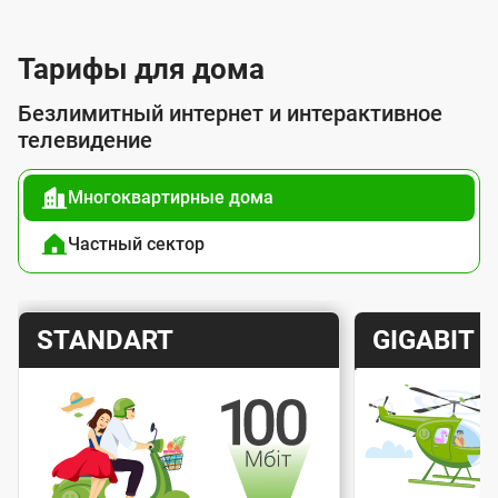
л
у
Тарифы для дома
г
Безлимитный интернет и интерактивное
о
телевидение
й
Многоквартирные дома
п
о
Частный сектор
д
к
Т
Т
STANDART
GIGABIT
л
а
а
ю
р
р
ч
и
и
е
Скорость интернета
Скорос
ф
ф
н