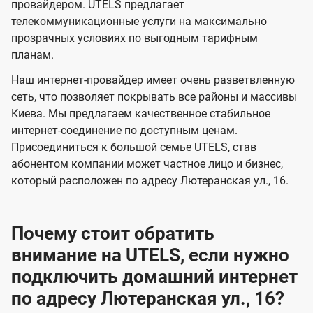
и
и
провайдером. UTELS предлагает
s
телекоммуникационные услуги на максимально
д
д
прозрачных условиях по выгодным тарифным
е
е
планам.
н
н
Наш интернет-провайдер имеет очень разветвленную
и
и
сеть, что позволяет покрывать все районы и массивы
я
я
Киева. Мы предлагаем качественное стабильное
интернет-соединение по доступным ценам.
Присоединиться к большой семье UTELS, став
абонентом компании может частное лицо и бизнес,
который расположен по адресу Лютеранская ул., 16.
Почему стоит обратить
внимание на UTELS, если нужно
подключить домашний интернет
по адресу Лютеранская ул., 16?