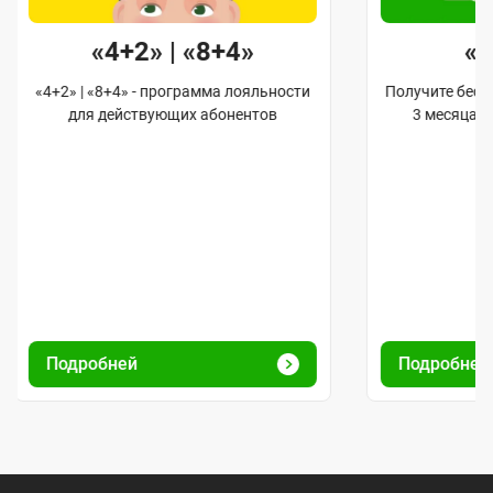
«4+2» | «8+4»
«
«4+2» | «8+4» - программа лояльности
Получите бес
для действующих абонентов
3 месяца 
Подробней
Подробне