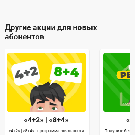
Другие акции для новых
абонентов
«4+2» | «8+4»
«
«4+2» | «8+4» - программа лояльности
Получите бес