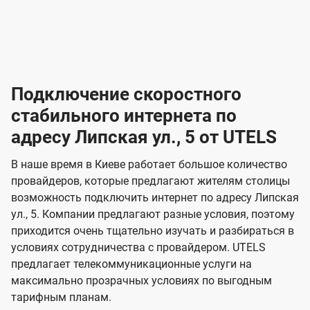
-
-
о
л
л
т
а
а
в
к
к
2
2
а
е
е
р
л
л
к
4
к
4
к
и
н
н
а
ч
ч
ю
ю
т
т
н
о
и
а
и
а
т
ч
ч
и
и
а
с
с
м
е
е
х
е
е
п
в
о
в
о
Подключение скоростного
з
з
о
п
н
н
д
в
в
н
н
а
а
к
стабильного интернета по
и
и
а
л
к
к
о
о
ю
я
я
адресу Липская ул., 5 от UTELS
ч
н
а
а
е
г
г
н
з
з
и
и
В наше время в Киеве работает большое количество
о
о
я
о
о
провайдеров, которые предлагают жителям столицы
и
т
т
м
м
возможность подключить интернет по адресу Липская
U
е
е
ул., 5. Компании предлагают разные условия, поэтому
л
л
t
приходится очень тщательно изучать и разбираться в
е
е
e
условиях сотрудничества с провайдером. UTELS
в
в
предлагает телекоммуникационные услуги на
l
максимально прозрачных условиях по выгодным
и
и
s
тарифным планам.
д
д