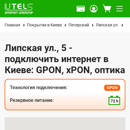
Главная
Покрытие в Киеве
Печерский
Липская ул.
5
Липская ул., 5 -
подключить интернет в
Киеве: GPON, xPON, оптика
Технология подключения:
GPON
Резервное питание:
72 h
К