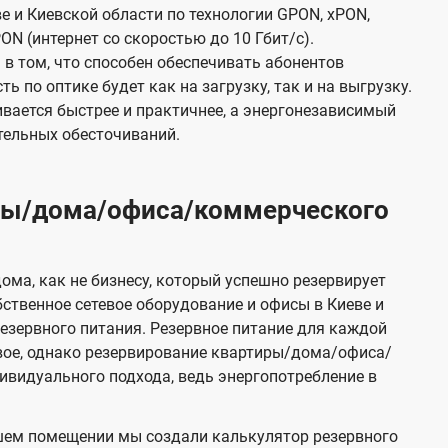
е и Киевской области по технологии GPON, xPON,
ON (интернет со скоростью до 10 Гбит/с).
в том, что способен обеспечивать абонентов
 по оптике будет как на загрузку, так и на выгрузку.
вается быстрее и практичнее, а энергонезависимый
тельных обесточиваний.
иры/дома/офиса/коммерческого
ома, как не бизнесу, который успешно резервирует
бственное сетевое оборудование и офисы в Киеве и
зервного питания. Резервное питание для каждой
вое, однако резервирование квартиры/дома/офиса/
видуального подхода, ведь энергопотребление в
шем помещении мы создали калькулятор резервного