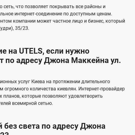
е
 сеть, что позволяет покрывать все районы и
в
льное интернет-соединение по доступным ценам.
и
ентом компании может частное лицо и бизнес, который
д
дри), 35/23.
е
н
е на UTELS, если нужно
и
 по адресу Джона Маккейна ул.
я
ионных услуг Киева на протяжении длительного
м огромного количества киевлян. Интернет-провайдер
х планов, которые позволяют удовлетворить
елей всемирной сетью.
 без света по адресу Джона