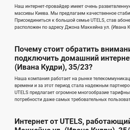
s
е
е
Наш интернет-провайдер имеет очень разветвленную
в
в
массивы Киева. Мы предлагаем качественное стаби
и
и
Присоединиться к большой семье UTELS, став абон
д
д
расположен по адресу Джона Маккейна ул. (Ивана Ку
е
е
н
н
Почему стоит обратить внимани
и
и
подключить домашний интернет
я
я
(Ивана Кудри), 35/23?
Наша компания работает на рынке телекоммуникац
времени и за этот период стала надежным партнеро
UTELS предлагает огромное многообразие тарифны
потребности даже самых требовательных пользоват
Интернет от UTELS, работающий