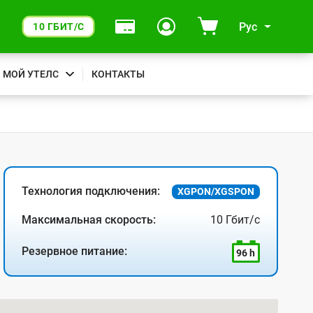
Рус
10 ГБИТ/С
МОЙ УТЕЛС
КОНТАКТЫ
Технология подключения:
XGPON/XGSPON
Максимальная скорость:
10 Гбит/с
Резервное питание:
96 h