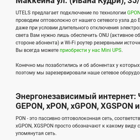
Маккейна ул. (Ивана Кудри), 35
UTELS предлагает подключение по технологии
GPO
проводим оптоволокно от нашего сетевого узла до 
даже при условии длительного отключения электроэ
света Вам нужно лишь обеспечить ONU (активное об
стороне абонента) и Wi-Fi роутер резервными источ
Вы всегда можете
приобрести у нас Mini UPS
.
Конечно мы позаботились и об абонентах у которы
поэтому мы зарезервировали наше сетевое оборудо
Энергонезависимый интернет: Ч
GEPON, xPON, xGPON, XGSPON и
PON - это пассивно оптоволоконная сеть, соответст
xGPON, XGSPON просто обозначают к какому виду с
упомянутая сеть.