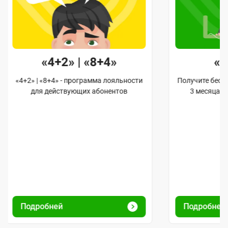
«4+2» | «8+4»
«
«4+2» | «8+4» - программа лояльности
Получите бес
для действующих абонентов
3 месяца 
Подробней
Подробней