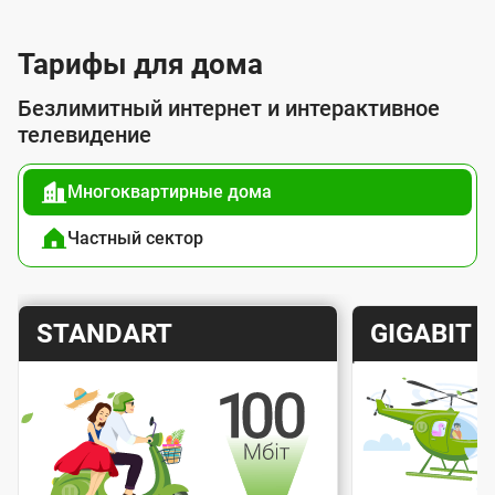
л
у
Тарифы для дома
г
Безлимитный интернет и интерактивное
о
телевидение
й
Многоквартирные дома
п
о
Частный сектор
д
к
Т
Т
STANDART
GIGABIT
л
а
а
ю
р
р
ч
и
и
е
Скорость интернета
Скорос
ф
ф
н