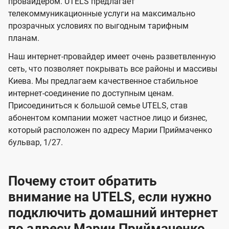
и
и
провайдером. UTELS предлагает
s
телекоммуникационные услуги на максимально
д
д
прозрачных условиях по выгодным тарифным
е
е
планам.
н
н
Наш интернет-провайдер имеет очень разветвленную
и
и
сеть, что позволяет покрывать все районы и массивы
я
я
Киева. Мы предлагаем качественное стабильное
интернет-соединение по доступным ценам.
Присоединиться к большой семье UTELS, став
абонентом компании может частное лицо и бизнес,
который расположен по адресу Марии Приймаченко
бульвар, 1/27.
Почему стоит обратить
внимание на UTELS, если нужно
подключить домашний интернет
по адресу Марии Приймаченко