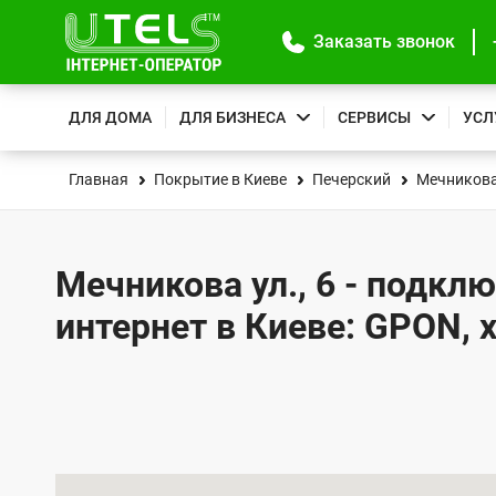
Заказать звонок
ДЛЯ ДОМА
ДЛЯ БИЗНЕСА
СЕРВИСЫ
УСЛ
Главная
Покрытие в Киеве
Печерский
Мечникова
Мечникова ул., 6 - подкл
интернет в Киеве: GPON, 
К