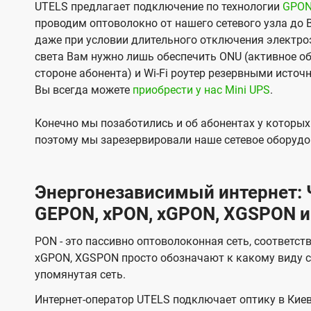
UTELS предлагает подключение по технологии
GPO
проводим оптоволокно от нашего сетевого узла до 
даже при условии длительного отключения электроэ
света Вам нужно лишь обеспечить ONU (активное об
стороне абонента) и Wi-Fi роутер резервными источ
Вы всегда можете
приобрести у нас Mini UPS
.
Конечно мы позаботились и об абонентах у которы
поэтому мы зарезервировали наше сетевое оборудо
Энергонезависимый интернет: Ч
GEPON, xPON, xGPON, XGSPON и
PON - это пассивно оптоволоконная сеть, соответст
xGPON, XGSPON просто обозначают к какому виду с
упомянутая сеть.
Интернет-оператор UTELS подключает оптику в Киев