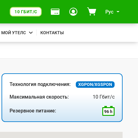
Рус
10 ГБИТ/С
МОЙ УТЕЛС
КОНТАКТЫ
Технология подключения:
XGPON/XGSPON
Максимальная скорость:
10 Гбит/с
Резервное питание:
96 h