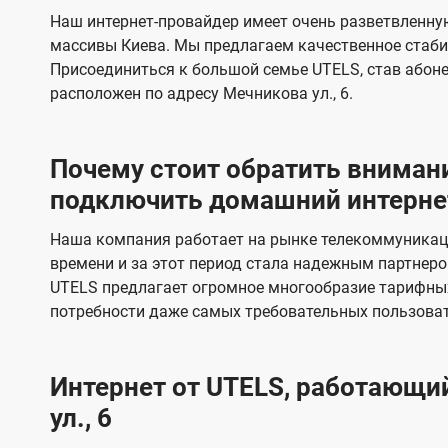
s
е
е
Наш интернет-провайдер имеет очень разветвленную
в
в
массивы Киева. Мы предлагаем качественное стаби
и
и
Присоединиться к большой семье UTELS, став абон
д
д
расположен по адресу Мечникова ул., 6.
е
е
н
н
Почему стоит обратить внимани
и
и
подключить домашний интернет 
я
я
Наша компания работает на рынке телекоммуникац
времени и за этот период стала надежным партнеро
UTELS предлагает огромное многообразие тарифны
потребности даже самых требовательных пользоват
Интернет от UTELS, работающий
ул., 6