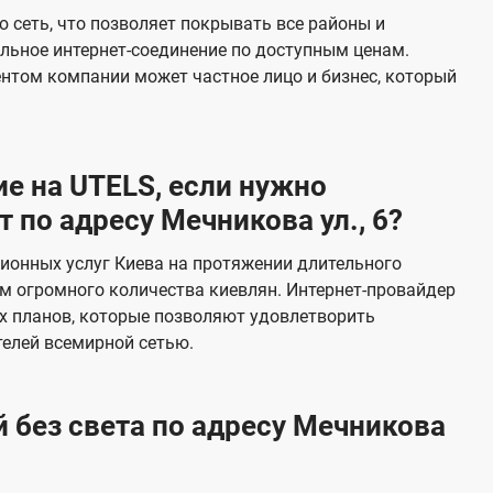
е
 сеть, что позволяет покрывать все районы и
в
льное интернет-соединение по доступным ценам.
и
ентом компании может частное лицо и бизнес, который
д
е
н
е на UTELS, если нужно
и
по адресу Мечникова ул., 6?
я
ионных услуг Киева на протяжении длительного
м огромного количества киевлян. Интернет-провайдер
х планов, которые позволяют удовлетворить
елей всемирной сетью.
 без света по адресу Мечникова