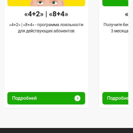
«4+2» | «8+4»
«
«4+2» | «8+4» - программа лояльности
Получите бес
для действующих абонентов
3 месяца 
Подробней
Подробне