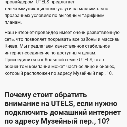
и
и
провайдером. UTELS предлагает
s
телекоммуникационные услуги на максимально
д
д
прозрачных условиях по выгодным тарифным
е
е
планам.
н
н
Наш интернет-провайдер имеет очень разветвленную
и
и
сеть, что позволяет покрывать все районы и массивы
я
я
Киева. Мы предлагаем качественное стабильное
интернет-соединение по доступным ценам.
Присоединиться к большой семье UTELS, став
абонентом компании может частное лицо и бизнес,
который расположен по адресу Музейный пер., 10.
Почему стоит обратить
внимание на UTELS, если нужно
подключить домашний интернет
по адресу Музейный пер., 10?