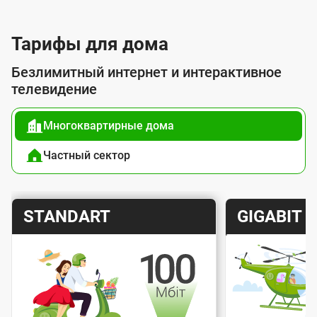
л
у
Тарифы для дома
г
Безлимитный интернет и интерактивное
о
телевидение
й
Многоквартирные дома
п
о
Частный сектор
д
к
Т
Т
STANDART
GIGABIT
л
а
а
ю
р
р
ч
и
и
е
Скорость интернета
Скорос
ф
ф
н