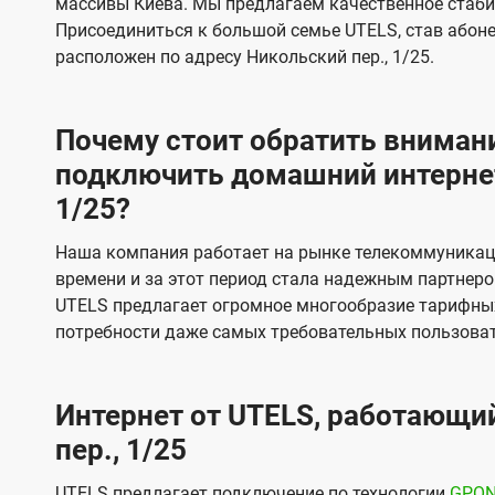
массивы Киева. Мы предлагаем качественное стаби
и
и
Присоединиться к большой семье UTELS, став абон
д
д
расположен по адресу Никольский пер., 1/25.
е
е
н
н
Почему стоит обратить внимани
и
и
подключить домашний интернет
я
я
1/25?
Наша компания работает на рынке телекоммуникац
времени и за этот период стала надежным партнеро
UTELS предлагает огромное многообразие тарифны
потребности даже самых требовательных пользоват
Интернет от UTELS, работающий
пер., 1/25
UTELS предлагает подключение по технологии
GPO