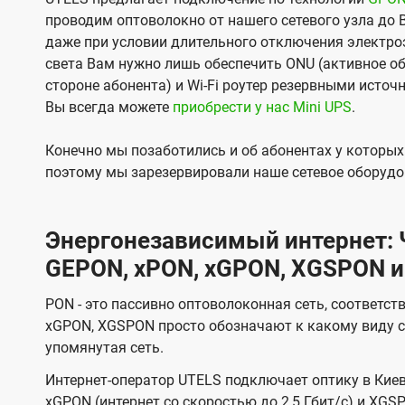
проводим оптоволокно от нашего сетевого узла до 
даже при условии длительного отключения электроэ
света Вам нужно лишь обеспечить ONU (активное об
стороне абонента) и Wi-Fi роутер резервными источ
Вы всегда можете
приобрести у нас Mini UPS
.
Конечно мы позаботились и об абонентах у которы
поэтому мы зарезервировали наше сетевое оборудо
Энергонезависимый интернет: Ч
GEPON, xPON, xGPON, XGSPON и
PON - это пассивно оптоволоконная сеть, соответст
xGPON, XGSPON просто обозначают к какому виду с
упомянутая сеть.
Интернет-оператор UTELS подключает оптику в Киев
xGPON (интернет со скоростью до 2,5 Гбит/с) и XGSP