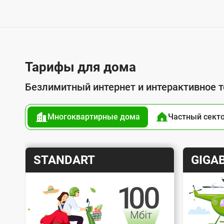
у
г
о
й
п
Тарифы для дома
о
Безлимитный интернет и интерактивное 
д
к
Многоквартирные дома
Частный сект
л
ю
ч
Т
Т
STANDART
GIGAB
е
а
а
н
р
р
и
и
и
Скорость интернета
ф
ф
я