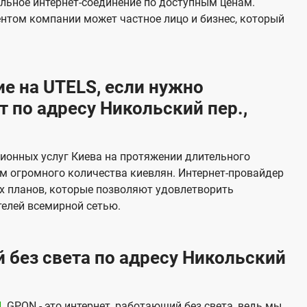
льное интернет-соединение по доступным ценам.
и
ентом компании может частное лицо и бизнес, который
д
е
н
е на UTELS, если нужно
и
 по адресу Никольский пер.,
я
ионных услуг Киева на протяжении длительного
м огромного количества киевлян. Интернет-провайдер
х планов, которые позволяют удовлетворить
елей всемирной сетью.
 без света по адресу Никольский
N
. GPON - это интернет, работающий без света, ведь мы