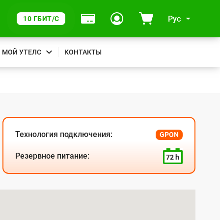
Рус
10 ГБИТ/С
МОЙ УТЕЛС
КОНТАКТЫ
Технология подключения:
GPON
Резервное питание:
72 h