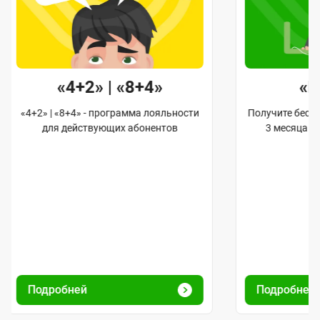
«4+2» | «8+4»
«
«4+2» | «8+4» - программа лояльности
Получите бес
для действующих абонентов
3 месяца 
Подробней
Подробней