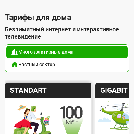
л
у
Тарифы для дома
г
Безлимитный интернет и интерактивное
о
телевидение
й
Многоквартирные дома
п
о
Частный сектор
д
к
Т
Т
STANDART
GIGABIT
л
а
а
ю
р
р
ч
и
и
е
Скорость интернета
Скорос
ф
ф
н