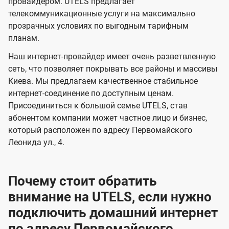
и
и
провайдером. UTELS предлагает
s
телекоммуникационные услуги на максимально
д
д
прозрачных условиях по выгодным тарифным
е
е
планам.
н
н
Наш интернет-провайдер имеет очень разветвленную
и
и
сеть, что позволяет покрывать все районы и массивы
я
я
Киева. Мы предлагаем качественное стабильное
интернет-соединение по доступным ценам.
Присоединиться к большой семье UTELS, став
абонентом компании может частное лицо и бизнес,
который расположен по адресу Первомайского
Леонида ул., 4.
Почему стоит обратить
внимание на UTELS, если нужно
подключить домашний интернет
по адресу Первомайского