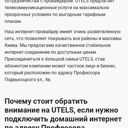
и
и
сотрудничества с провайдером. UTELS предлагает
s
телекоммуникационные услуги на максимально
д
д
прозрачных условиях по выгодным тарифным
е
е
планам.
н
н
Наш интернет-провайдер имеет очень разветвленную
и
и
сеть, что позволяет покрывать все районы и массивы
я
я
Киева. Мы предлагаем качественное стабильное
интернет-соединение по доступным ценам.
Присоединиться к большой семье UTELS, став
абонентом компании может частное лицо и бизнес,
который расположен по адресу Профессора
Подвысоцкого ул., 4в.
Почему стоит обратить
внимание на UTELS, если нужно
подключить домашний интернет
по адресу Профессора