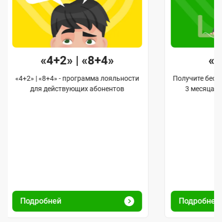
«4+2» | «8+4»
«
«4+2» | «8+4» - программа лояльности
Получите бес
для действующих абонентов
3 месяца 
Подробней
Подробней