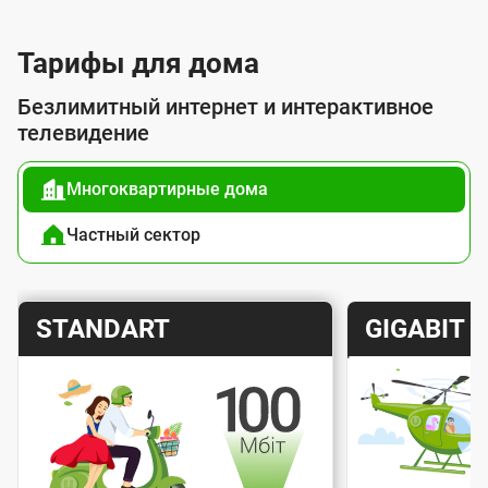
л
у
Тарифы для дома
г
Безлимитный интернет и интерактивное
о
телевидение
й
Многоквартирные дома
п
о
Частный сектор
д
к
Т
Т
STANDART
GIGABIT
л
а
а
ю
р
р
ч
и
и
е
Скорость интернета
Скорос
ф
ф
н