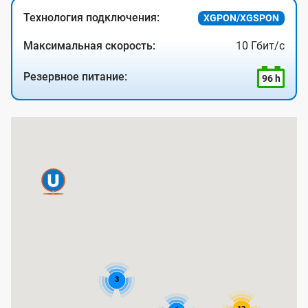
Технология подключения:
XGPON/XGSPON
Максимальная скорость:
10 Гбит/с
Резервное питание:
96 h
К
а
р
т
а
п
о
к
3
р