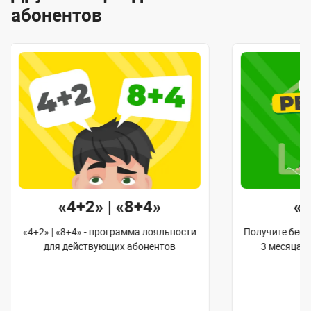
абонентов
«4+2» | «8+4»
«
«4+2» | «8+4» - программа лояльности
Получите бес
для действующих абонентов
3 месяца 