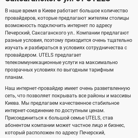
и
о
о
я
о
о
и
В наше время в Киеве работает большое количество
т
т
м
м
провайдеров, которые предлагают жителям столицы
U
е
е
возможность подключить интернет по адресу
л
л
t
Печерский, Саксаганского ул.. Компании предлагают
е
е
e
разные условия, поэтому приходится очень тщательно
в
в
l
изучать и разбираться в условиях сотрудничества с
и
и
провайдером. UTELS предлагает
s
телекоммуникационные услуги на максимально
д
д
прозрачных условиях по выгодным тарифным
е
е
планам.
н
н
Наш интернет-провайдер имеет очень разветвленную
и
и
сеть, что позволяет покрывать все районы и массивы
я
я
Киева. Мы предлагаем качественное стабильное
интернет-соединение по доступным ценам.
Присоединиться к большой семье UTELS, став
абонентом компании может частное лицо и бизнес,
который расположен по адресу Печерский,