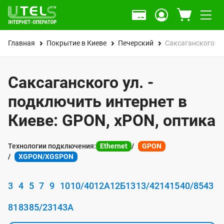
Главная
Покрытие в Киеве
Печерский
Саксаганского ул
Саксаганского ул. -
подключить интернет в
Киеве: GPON, xPON, оптика
Технологии подключения:
Ethernet
GPON
XGPON/XGSPON
3
4
5
7
9
10
10/40
12А
12Б
13
13/42
14
15
40/85
43
81
83
85/23
143А