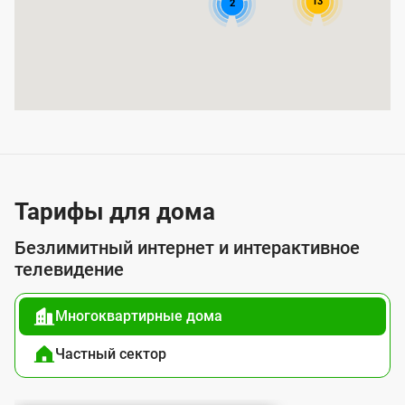
13
2
ы
т
и
я
у
с
л
у
Тарифы для дома
г
Безлимитный интернет и интерактивное
о
телевидение
й
Многоквартирные дома
п
о
Частный сектор
д