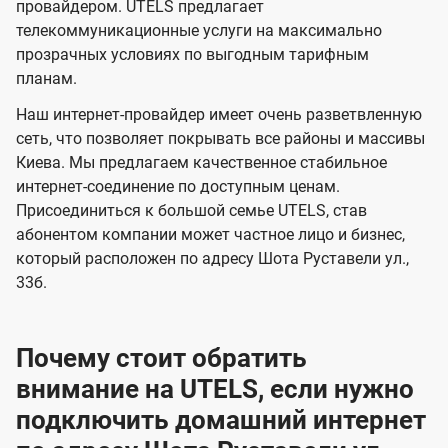
и
и
провайдером. UTELS предлагает
s
телекоммуникационные услуги на максимально
д
д
прозрачных условиях по выгодным тарифным
е
е
планам.
н
н
Наш интернет-провайдер имеет очень разветвленную
и
и
сеть, что позволяет покрывать все районы и массивы
я
я
Киева. Мы предлагаем качественное стабильное
интернет-соединение по доступным ценам.
Присоединиться к большой семье UTELS, став
абонентом компании может частное лицо и бизнес,
который расположен по адресу Шота Руставели ул.,
33б.
Почему стоит обратить
внимание на UTELS, если нужно
подключить домашний интернет