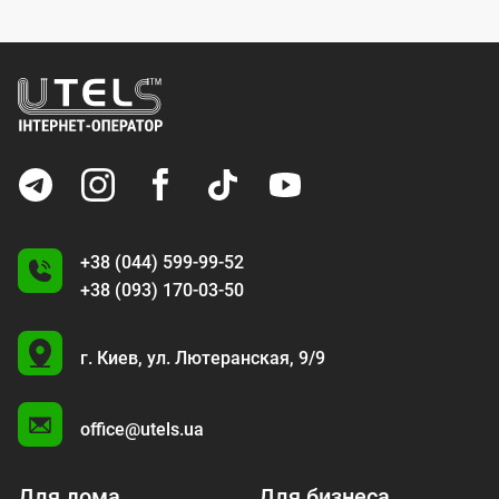
+38 (044) 599-99-52
+38 (093) 170-03-50
U
г. Киев,
ул. Лютеранская, 9/9
A
office@utels.ua
Для дома
Для бизнеса