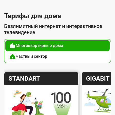
л
у
Тарифы для дома
г
Безлимитный интернет и интерактивное
о
телевидение
й
Многоквартирные дома
п
о
Частный сектор
д
к
Т
Т
STANDART
GIGABIT
л
а
а
ю
р
р
ч
и
и
е
Скорость интернета
Скорос
ф
ф
н