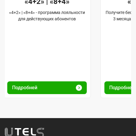
«4+2» | «8+4»
«
«4+2» | «8+4» - программа лояльности
Получите бес
для действующих абонентов
3 месяца 
Подробней
Подробне