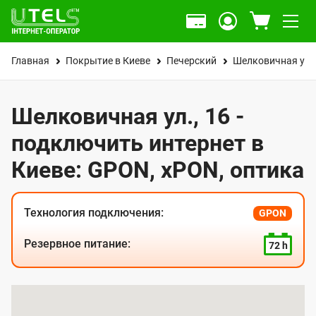
Главная
Покрытие в Киеве
Печерский
Шелковичная ул.
Шелковичная ул., 16 -
подключить интернет в
Киеве: GPON, xPON, оптика
Технология подключения:
GPON
Резервное питание:
72 h
К