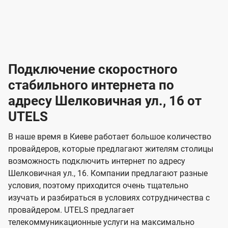
-
-
о
л
л
т
а
а
в
к
к
2
2
а
е
е
р
л
л
к
4
к
4
к
и
н
н
а
ч
ч
ю
ю
т
т
н
о
и
а
и
а
т
ч
ч
и
и
а
с
с
м
е
е
х
е
е
п
в
о
в
о
Подключение скоростного
з
з
о
п
н
н
д
в
в
н
н
а
а
к
стабильного интернета по
и
и
а
л
к
к
о
о
ю
я
я
адресу Шелковичная ул., 16 от
ч
н
а
а
е
г
г
н
UTELS
з
з
и
и
о
о
я
о
о
и
В наше время в Киеве работает большое количество
т
т
м
м
провайдеров, которые предлагают жителям столицы
U
е
е
возможность подключить интернет по адресу
л
л
t
Шелковичная ул., 16. Компании предлагают разные
е
е
e
условия, поэтому приходится очень тщательно
в
в
l
изучать и разбираться в условиях сотрудничества с
и
и
провайдером. UTELS предлагает
s
телекоммуникационные услуги на максимально
д
д