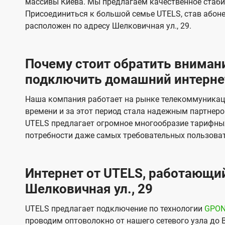
массивы Киева. Мы предлагаем качественное стаби
и
и
Присоединиться к большой семье UTELS, став абон
д
д
расположен по адресу Шелковичная ул., 29.
е
е
н
н
Почему стоит обратить внимани
и
и
подключить домашний интернет
я
я
Наша компания работает на рынке телекоммуникац
времени и за этот период стала надежным партнеро
UTELS предлагает огромное многообразие тарифны
потребности даже самых требовательных пользоват
Интернет от UTELS, работающий
Шелковичная ул., 29
UTELS предлагает подключение по технологии
GPO
проводим оптоволокно от нашего сетевого узла до 