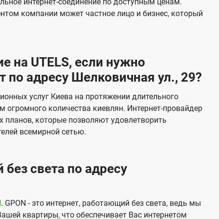
льное интернет-соединение по доступным ценам.
и
ентом компании может частное лицо и бизнес, который
д
е
н
е на UTELS, если нужно
и
 по адресу Шелковичная ул., 29?
я
ионных услуг Киева на протяжении длительного
м огромного количества киевлян. Интернет-провайдер
х планов, которые позволяют удовлетворить
елей всемирной сетью.
 без света по адресу
N
. GPON - это интернет, работающий без света, ведь мы
Вашей квартиры, что обеспечивает Вас интернетом