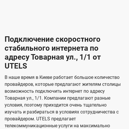
-
-
о
л
л
т
а
а
в
к
к
2
2
а
е
е
р
л
л
к
4
к
4
к
и
н
н
а
ч
ч
ю
ю
т
т
н
о
и
а
и
а
т
ч
ч
и
и
а
с
с
м
е
е
х
е
е
п
в
о
в
о
Подключение скоростного
з
з
о
п
н
н
д
в
в
н
н
а
а
к
стабильного интернета по
и
и
а
л
к
к
о
о
ю
я
я
адресу Товарная ул., 1/1 от
ч
н
а
а
е
г
г
н
UTELS
з
з
и
и
о
о
я
о
о
и
В наше время в Киеве работает большое количество
т
т
м
м
провайдеров, которые предлагают жителям столицы
U
е
е
возможность подключить интернет по адресу
л
л
t
Товарная ул., 1/1. Компании предлагают разные
е
е
e
условия, поэтому приходится очень тщательно
в
в
l
изучать и разбираться в условиях сотрудничества с
и
и
провайдером. UTELS предлагает
s
телекоммуникационные услуги на максимально
д
д