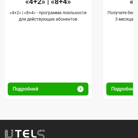
«4+2» | «8+4»
«
«4+2» | «8+4» - программа лояльности
Получите бес
для действующих абонентов
3 месяца 
Подробней
Подробне