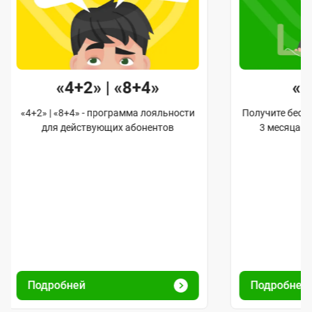
«4+2» | «8+4»
«
«4+2» | «8+4» - программа лояльности
Получите бес
для действующих абонентов
3 месяца 
Подробней
Подробне