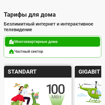
л
у
Тарифы для дома
г
Безлимитный интернет и интерактивное
о
телевидение
й
Многоквартирные дома
п
о
Частный сектор
д
к
Т
Т
STANDART
GIGABIT
л
а
а
ю
р
р
ч
и
и
е
Скорость интернета
Скорос
ф
ф
н