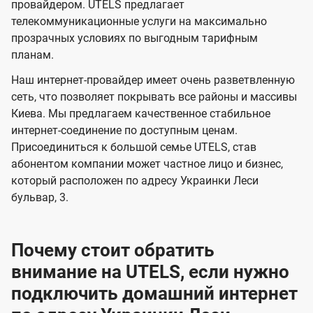
и
и
провайдером. UTELS предлагает
s
телекоммуникационные услуги на максимально
д
д
прозрачных условиях по выгодным тарифным
е
е
планам.
н
н
Наш интернет-провайдер имеет очень разветвленную
и
и
сеть, что позволяет покрывать все районы и массивы
я
я
Киева. Мы предлагаем качественное стабильное
интернет-соединение по доступным ценам.
Присоединиться к большой семье UTELS, став
абонентом компании может частное лицо и бизнес,
который расположен по адресу Украинки Леси
бульвар, 3.
Почему стоит обратить
внимание на UTELS, если нужно
подключить домашний интернет