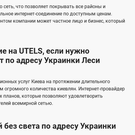
е
 сеть, что позволяет покрывать все районы и
в
льное интернет-соединение по доступным ценам.
и
ентом компании может частное лицо и бизнес, который
д
е
н
е на UTELS, если нужно
и
 по адресу Украинки Леси
я
ионных услуг Киева на протяжении длительного
м огромного количества киевлян. Интернет-провайдер
х планов, которые позволяют удовлетворить
елей всемирной сетью.
 без света по адресу Украинки