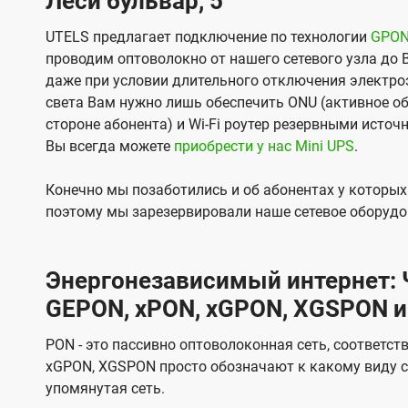
Леси бульвар, 5
UTELS предлагает подключение по технологии
GPO
проводим оптоволокно от нашего сетевого узла до 
даже при условии длительного отключения электроэ
света Вам нужно лишь обеспечить ONU (активное об
стороне абонента) и Wi-Fi роутер резервными источ
Вы всегда можете
приобрести у нас Mini UPS
.
Конечно мы позаботились и об абонентах у которы
поэтому мы зарезервировали наше сетевое оборудо
Энергонезависимый интернет: Ч
GEPON, xPON, xGPON, XGSPON и
PON - это пассивно оптоволоконная сеть, соответст
xGPON, XGSPON просто обозначают к какому виду с
упомянутая сеть.