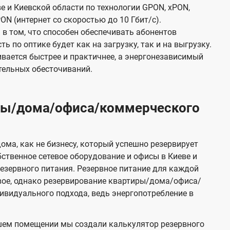
е и Киевской области по технологии GPON, xPON,
ON (интернет со скоростью до 10 Гбит/с).
в том, что способен обеспечивать абонентов
 по оптике будет как на загрузку, так и на выгрузку.
вается быстрее и практичнее, а энергонезависимый
тельных обесточиваний.
иры/дома/офиса/коммерческого
ома, как не бизнесу, который успешно резервирует
бственное сетевое оборудование и офисы в Киеве и
зервного питания. Резервное питание для каждой
вое, однако резервирование квартиры/дома/офиса/
видуального подхода, ведь энергопотребление в
шем помещении мы создали калькулятор резервного