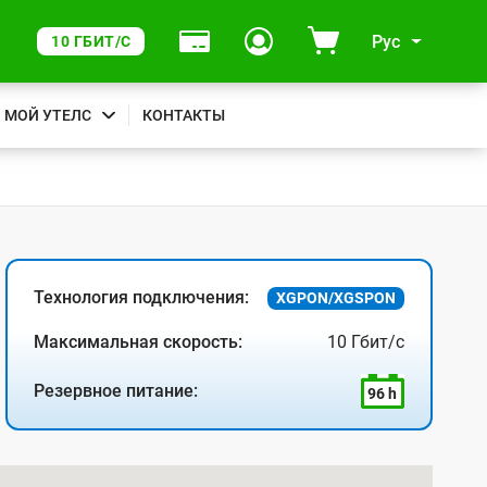
Рус
10 ГБИТ/С
МОЙ УТЕЛС
КОНТАКТЫ
Технология подключения:
XGPON/XGSPON
Максимальная скорость:
10 Гбит/с
Резервное питание:
96 h