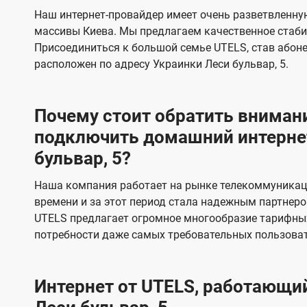
s
е
е
Наш интернет-провайдер имеет очень разветвленную
в
в
массивы Киева. Мы предлагаем качественное стаби
и
и
Присоединиться к большой семье UTELS, став абон
д
д
расположен по адресу Украинки Леси бульвар, 5.
е
е
н
н
Почему стоит обратить внимани
и
и
подключить домашний интернет
я
я
бульвар, 5?
Наша компания работает на рынке телекоммуникац
времени и за этот период стала надежным партнеро
UTELS предлагает огромное многообразие тарифны
потребности даже самых требовательных пользоват
Интернет от UTELS, работающий