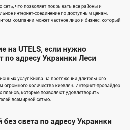
е
 сеть, что позволяет покрывать все районы и
в
льное интернет-соединение по доступным ценам.
и
ентом компании может частное лицо и бизнес, который
д
е
н
е на UTELS, если нужно
и
 по адресу Украинки Леси
я
ионных услуг Киева на протяжении длительного
м огромного количества киевлян. Интернет-провайдер
х планов, которые позволяют удовлетворить
елей всемирной сетью.
 без света по адресу Украинки