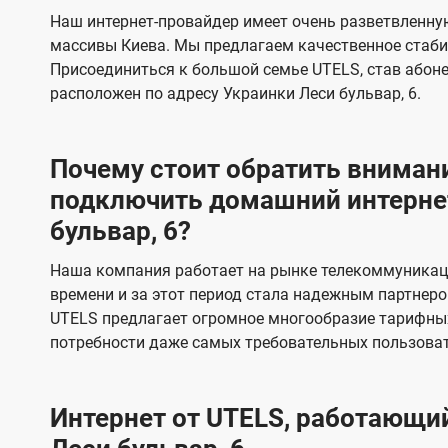
s
е
е
Наш интернет-провайдер имеет очень разветвленную
в
в
массивы Киева. Мы предлагаем качественное стаби
и
и
Присоединиться к большой семье UTELS, став абон
д
д
расположен по адресу Украинки Леси бульвар, 6.
е
е
н
н
Почему стоит обратить внимани
и
и
подключить домашний интернет
я
я
бульвар, 6?
Наша компания работает на рынке телекоммуникац
времени и за этот период стала надежным партнеро
UTELS предлагает огромное многообразие тарифны
потребности даже самых требовательных пользоват
Интернет от UTELS, работающий