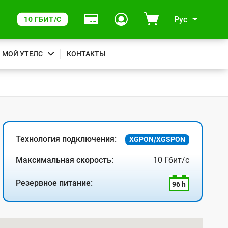
Рус
10 ГБИТ/С
МОЙ УТЕЛС
КОНТАКТЫ
Технология подключения:
XGPON/XGSPON
Максимальная скорость:
10 Гбит/с
Резервное питание:
96 h