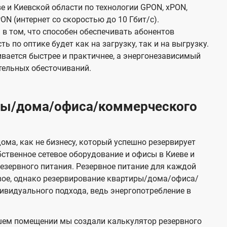
е и Киевской области по технологии GPON, xPON,
ON (интернет со скоростью до 10 Гбит/с).
в том, что способен обеспечивать абонентов
 по оптике будет как на загрузку, так и на выгрузку.
вается быстрее и практичнее, а энергонезависимый
тельных обесточиваний.
иры/дома/офиса/коммерческого
ома, как не бизнесу, который успешно резервирует
бственное сетевое оборудование и офисы в Киеве и
зервного питания. Резервное питание для каждой
вое, однако резервирование квартиры/дома/офиса/
видуального подхода, ведь энергопотребление в
шем помещении мы создали калькулятор резервного