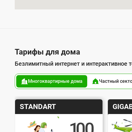
л
у
г
о
й
п
Тарифы для дома
о
Безлимитный интернет и интерактивное 
д
к
Многоквартирные дома
Частный сект
л
ю
ч
Т
Т
STANDART
GIGAB
е
а
а
н
р
р
и
и
и