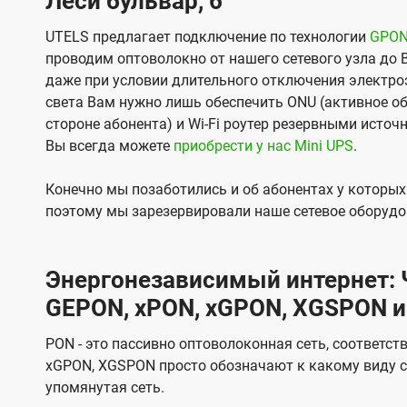
Леси бульвар, 6
UTELS предлагает подключение по технологии
GPO
проводим оптоволокно от нашего сетевого узла до 
даже при условии длительного отключения электроэ
света Вам нужно лишь обеспечить ONU (активное об
стороне абонента) и Wi-Fi роутер резервными источ
Вы всегда можете
приобрести у нас Mini UPS
.
Конечно мы позаботились и об абонентах у которы
поэтому мы зарезервировали наше сетевое оборудо
Энергонезависимый интернет: Ч
GEPON, xPON, xGPON, XGSPON и
PON - это пассивно оптоволоконная сеть, соответст
xGPON, XGSPON просто обозначают к какому виду с
упомянутая сеть.