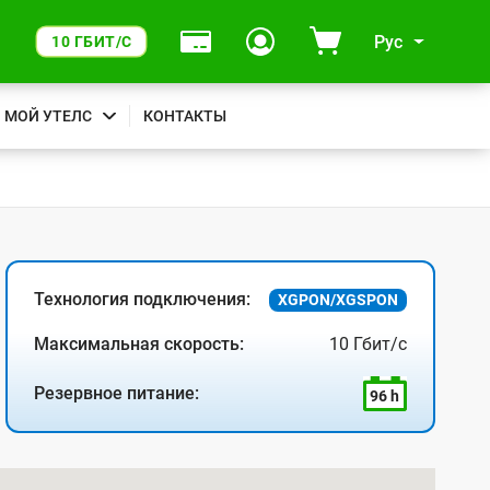
Рус
10 ГБИТ/С
МОЙ УТЕЛС
КОНТАКТЫ
Технология подключения:
XGPON/XGSPON
Максимальная скорость:
10 Гбит/с
Резервное питание:
96 h