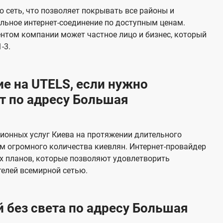
е
 сеть, что позволяет покрывать все районы и
в
льное интернет-соединение по доступным ценам.
и
ентом компании может частное лицо и бизнес, который
д
-3.
е
н
е на UTELS, если нужно
и
т по адресу Большая
я
ионных услуг Киева на протяжении длительного
м огромного количества киевлян. Интернет-провайдер
х планов, которые позволяют удовлетворить
елей всемирной сетью.
 без света по адресу Большая