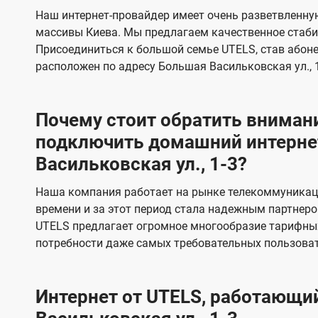
s
е
е
Наш интернет-провайдер имеет очень разветвленную
в
в
массивы Киева. Мы предлагаем качественное стаби
и
и
Присоединиться к большой семье UTELS, став абон
д
д
расположен по адресу Большая Васильковская ул., 1
е
е
н
н
Почему стоит обратить внимани
и
и
подключить домашний интерне
я
я
Васильковская ул., 1-3?
Наша компания работает на рынке телекоммуникац
времени и за этот период стала надежным партнеро
UTELS предлагает огромное многообразие тарифны
потребности даже самых требовательных пользоват
Интернет от UTELS, работающий