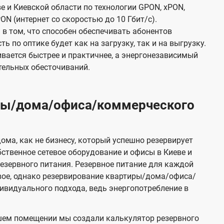
е и Киевской области по технологии GPON, xPON,
ON (интернет со скоростью до 10 Гбит/с).
в том, что способен обеспечивать абонентов
 по оптике будет как на загрузку, так и на выгрузку.
вается быстрее и практичнее, а энергонезависимый
тельных обесточиваний.
иры/дома/офиса/коммерческого
ома, как не бизнесу, который успешно резервирует
бственное сетевое оборудование и офисы в Киеве и
зервного питания. Резервное питание для каждой
вое, однако резервирование квартиры/дома/офиса/
видуального подхода, ведь энергопотребление в
шем помещении мы создали калькулятор резервного