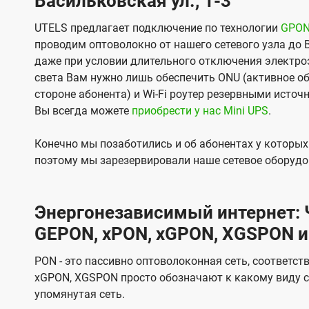
Васильковская ул., 1-3
UTELS предлагает подключение по технологии
GPO
проводим оптоволокно от нашего сетевого узла до 
даже при условии длительного отключения электроэ
света Вам нужно лишь обеспечить ONU (активное об
стороне абонента) и Wi-Fi роутер резервными источ
Вы всегда можете
приобрести у нас Mini UPS
.
Конечно мы позаботились и об абонентах у которы
поэтому мы зарезервировали наше сетевое оборудо
Энергонезависимый интернет: Ч
GEPON, xPON, xGPON, XGSPON и
PON - это пассивно оптоволоконная сеть, соответст
xGPON, XGSPON просто обозначают к какому виду с
упомянутая сеть.