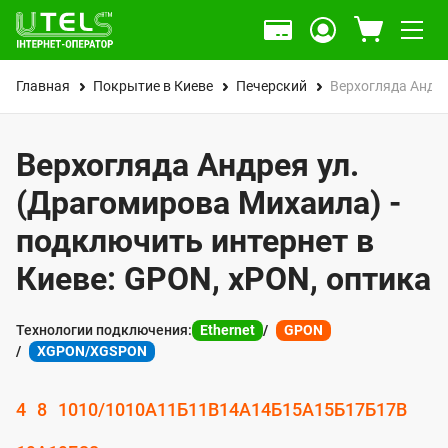
Главная
Покрытие в Киеве
Печерский
Верхогляда Андре
Верхогляда Андрея ул.
(Драгомирова Михаила) -
подключить интернет в
Киеве: GPON, xPON, оптика
Технологии подключения:
Ethernet
GPON
XGPON/XGSPON
4
8
10
10/10
10А
11Б
11В
14А
14Б
15А
15Б
17Б
17В