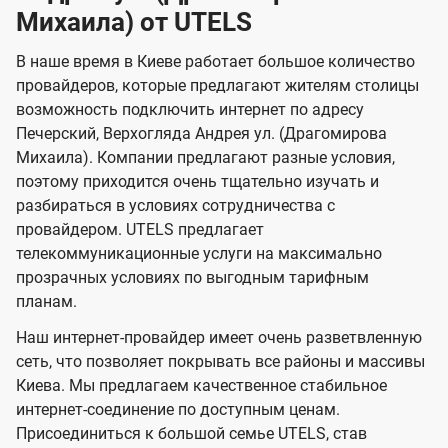
и
о
о
я
Михаила) от UTELS
о
о
и
т
т
м
м
U
е
е
В наше время в Киеве работает большое количество
провайдеров, которые предлагают жителям столицы
л
л
t
возможность подключить интернет по адресу
е
е
e
Печерский, Верхогляда Андрея ул. (Драгомирова
в
в
l
Михаила). Компании предлагают разные условия,
и
и
s
поэтому приходится очень тщательно изучать и
д
д
разбираться в условиях сотрудничества с
е
е
провайдером. UTELS предлагает
телекоммуникационные услуги на максимально
н
н
прозрачных условиях по выгодным тарифным
и
и
планам.
я
я
Наш интернет-провайдер имеет очень разветвленную
сеть, что позволяет покрывать все районы и массивы
Киева. Мы предлагаем качественное стабильное
интернет-соединение по доступным ценам.
Присоединиться к большой семье UTELS, став