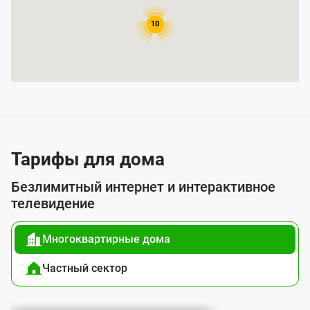
ы
т
10
и
я
у
с
л
у
Тарифы для дома
г
Безлимитный интернет и интерактивное
о
телевидение
й
Многоквартирные дома
п
о
Частный сектор
д
к