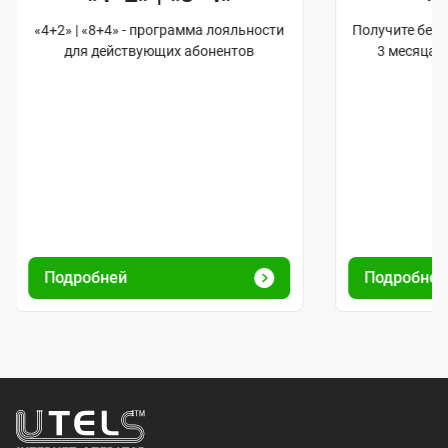
«4+2» | «8+4» - программа лояльности
Получите бес
для действующих абонентов
3 месяца 
Подробней
Подробне