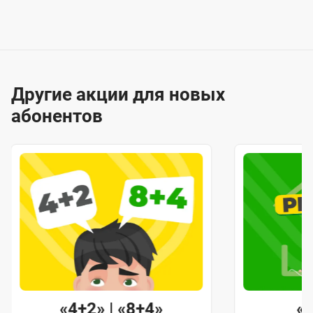
Другие акции для новых
абонентов
«4+2» | «8+4»
«