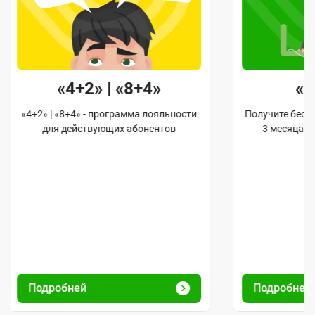
«4+2» | «8+4»
«
«4+2» | «8+4» - программа лояльности
Получите бес
для действующих абонентов
3 месяца и
Подробней
Подробней