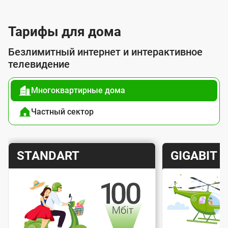
л
у
Тарифы для дома
г
Безлимитный интернет и интерактивное
о
телевидение
й
Многоквартирные дома
п
о
Частный сектор
д
к
Т
Т
STANDART
GIGABIT
л
а
а
ю
р
р
ч
и
и
е
Скорость интернета
Скорос
ф
ф
н