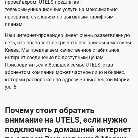
и
и
провайдером. UTELS предлагает
s
телекоммуникационные услуги на максимально
д
д
прозрачных условиях по выгодным тарифным
е
е
планам.
н
н
Наш интернет-провайдер имеет очень разветвленную
и
и
сеть, что позволяет покрывать все районы и массивы
я
я
Киева. Мы предлагаем качественное стабильное
интернет-соединение по доступным ценам.
Присоединиться к большой семье UTELS, став
абонентом компании может частное лицо и бизнес,
который расположен по адресу Заньковецкой Марии
ул., 6.
Почему стоит обратить
внимание на UTELS, если нужно
подключить домашний интернет