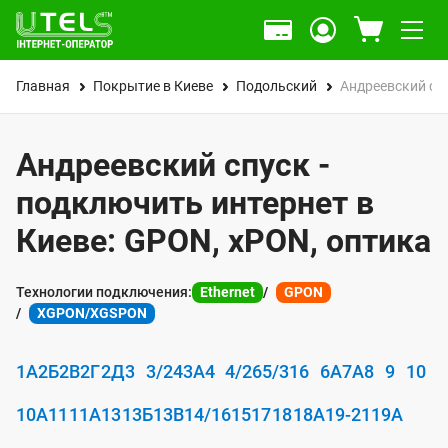
Главная
Покрытие в Киеве
Подольский
Андреевский сп
Андреевский спуск -
подключить интернет в
Киеве: GPON, xPON, оптика
Технологии подключения:
Ethernet
GPON
XGPON/XGSPON
1А
2Б
2В
2Г
2Д
3
3/24
3А
4
4/26
5/31
6
6А
7А
8
9
10
10А
11
11А
13
13Б
13В
14/16
15
17
18
18А
19-21
19А