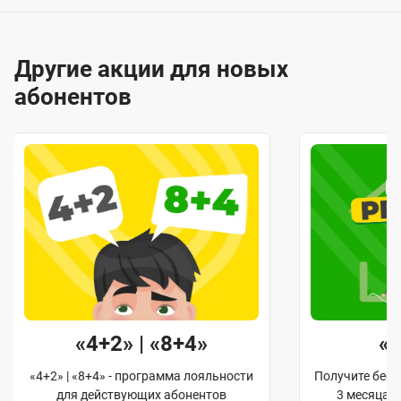
Другие акции для новых
абонентов
«4+2» | «8+4»
«
«4+2» | «8+4» - программа лояльности
Получите бес
для действующих абонентов
3 месяца 