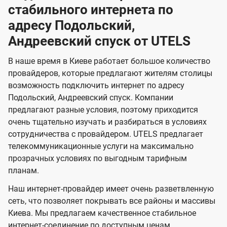
в
в
н
н
а
а
к
стабильного интернета по
и
и
а
л
к
к
о
о
ю
я
я
адресу Подольский,
ч
н
а
а
е
г
г
н
Андреевский спуск от UTELS
з
з
и
и
о
о
я
о
о
и
В наше время в Киеве работает большое количество
т
т
м
м
провайдеров, которые предлагают жителям столицы
U
е
е
возможность подключить интернет по адресу
л
л
t
Подольский, Андреевский спуск. Компании
е
е
e
предлагают разные условия, поэтому приходится
в
в
l
очень тщательно изучать и разбираться в условиях
и
и
сотрудничества с провайдером. UTELS предлагает
s
телекоммуникационные услуги на максимально
д
д
прозрачных условиях по выгодным тарифным
е
е
планам.
н
н
Наш интернет-провайдер имеет очень разветвленную
и
и
сеть, что позволяет покрывать все районы и массивы
я
я
Киева. Мы предлагаем качественное стабильное
интернет-соединение по доступным ценам.