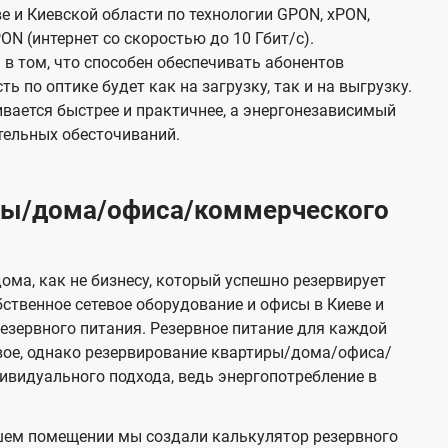
е и Киевской области по технологии GPON, xPON,
ON (интернет со скоростью до 10 Гбит/с).
в том, что способен обеспечивать абонентов
 по оптике будет как на загрузку, так и на выгрузку.
вается быстрее и практичнее, а энергонезависимый
тельных обесточиваний.
иры/дома/офиса/коммерческого
ома, как не бизнесу, который успешно резервирует
бственное сетевое оборудование и офисы в Киеве и
зервного питания. Резервное питание для каждой
вое, однако резервирование квартиры/дома/офиса/
видуального подхода, ведь энергопотребление в
шем помещении мы создали калькулятор резервного