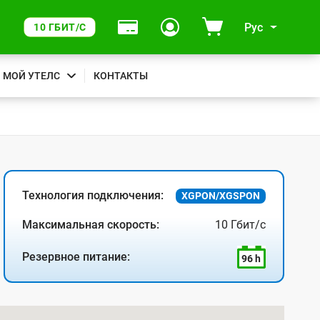
Рус
10 ГБИТ/С
МОЙ УТЕЛС
КОНТАКТЫ
Технология подключения:
XGPON/XGSPON
Максимальная скорость:
10 Гбит/с
Резервное питание:
96 h