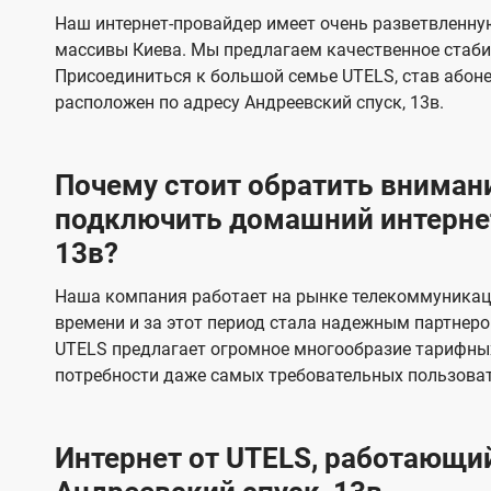
s
е
е
Наш интернет-провайдер имеет очень разветвленную
в
в
массивы Киева. Мы предлагаем качественное стаби
и
и
Присоединиться к большой семье UTELS, став абон
д
д
расположен по адресу Андреевский спуск, 13в.
е
е
н
н
Почему стоит обратить внимани
и
и
подключить домашний интернет
я
я
13в?
Наша компания работает на рынке телекоммуникац
времени и за этот период стала надежным партнеро
UTELS предлагает огромное многообразие тарифны
потребности даже самых требовательных пользоват
Интернет от UTELS, работающий