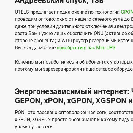
Андреевский спуск, 13в
UTELS предлагает подключение по технологии
GPO
проводим оптоволокно от нашего сетевого узла до 
даже при условии длительного отключения электроэ
света Вам нужно лишь обеспечить ONU (активное об
стороне абонента) и Wi-Fi роутер резервными источ
Вы всегда можете
приобрести у нас Mini UPS
.
Конечно мы позаботились и об абонентах у которы
поэтому мы зарезервировали наше сетевое оборудо
Энергонезависимый интернет: Ч
GEPON, xPON, xGPON, XGSPON и
PON - это пассивно оптоволоконная сеть, соответст
xGPON, XGSPON просто обозначают к какому виду с
упомянутая сеть.