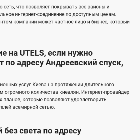
е
 сеть, что позволяет покрывать все районы и
в
льное интернет-соединение по доступным ценам.
и
ентом компании может частное лицо и бизнес, который
д
е
н
е на UTELS, если нужно
и
 по адресу Андреевский спуск,
я
ионных услуг Киева на протяжении длительного
м огромного количества киевлян. Интернет-провайдер
х планов, которые позволяют удовлетворить
елей всемирной сетью.
 без света по адресу