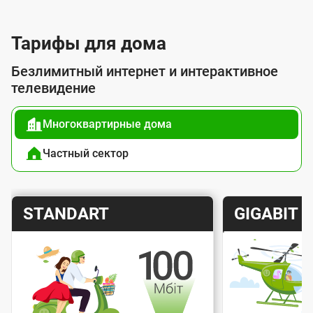
л
у
Тарифы для дома
г
Безлимитный интернет и интерактивное
о
телевидение
й
Многоквартирные дома
п
о
Частный сектор
д
к
Т
Т
STANDART
GIGABIT
л
а
а
ю
р
р
ч
и
и
е
Скорость интернета
Скорос
ф
ф
н