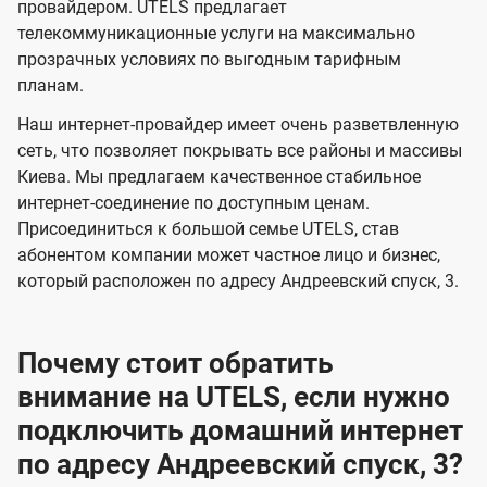
и
и
провайдером. UTELS предлагает
s
телекоммуникационные услуги на максимально
д
д
прозрачных условиях по выгодным тарифным
е
е
планам.
н
н
Наш интернет-провайдер имеет очень разветвленную
и
и
сеть, что позволяет покрывать все районы и массивы
я
я
Киева. Мы предлагаем качественное стабильное
интернет-соединение по доступным ценам.
Присоединиться к большой семье UTELS, став
абонентом компании может частное лицо и бизнес,
который расположен по адресу Андреевский спуск, 3.
Почему стоит обратить
внимание на UTELS, если нужно
подключить домашний интернет
по адресу Андреевский спуск, 3?