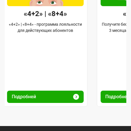
«4+2» | «8+4»
«
«4+2» | «8+4» - программа лояльности
Получите бес
для действующих абонентов
3 месяца 
Подробней
Подробне