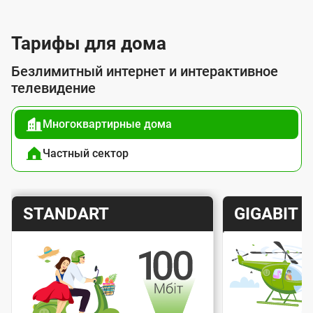
л
у
Тарифы для дома
г
Безлимитный интернет и интерактивное
о
телевидение
й
Многоквартирные дома
п
о
Частный сектор
д
к
Т
Т
STANDART
GIGABIT
л
а
а
ю
р
р
ч
и
и
е
Скорость интернета
Скорос
ф
ф
н