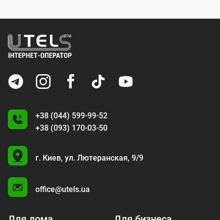
+38 (044) 599-99-52
+38 (093) 170-03-50
U
г. Киев,
ул. Лютеранская, 9/9
A
office@utels.ua
Для дома
Для бизнеса