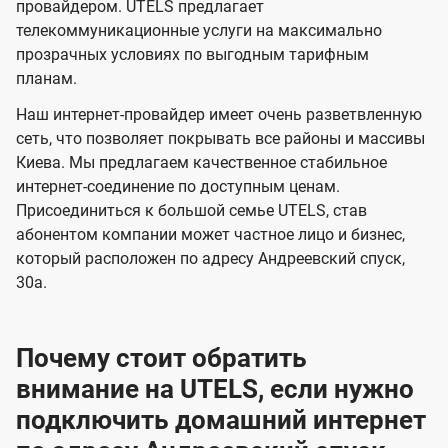
и
и
провайдером. UTELS предлагает
s
телекоммуникационные услуги на максимально
д
д
прозрачных условиях по выгодным тарифным
е
е
планам.
н
н
Наш интернет-провайдер имеет очень разветвленную
и
и
сеть, что позволяет покрывать все районы и массивы
я
я
Киева. Мы предлагаем качественное стабильное
интернет-соединение по доступным ценам.
Присоединиться к большой семье UTELS, став
абонентом компании может частное лицо и бизнес,
который расположен по адресу Андреевский спуск,
30а.
Почему стоит обратить
внимание на UTELS, если нужно
подключить домашний интернет