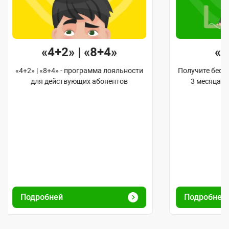
«4+2» | «8+4»
«
«4+2» | «8+4» - программа лояльности
Получите бес
для действующих абонентов
3 месяца 
Подробней
Подробней